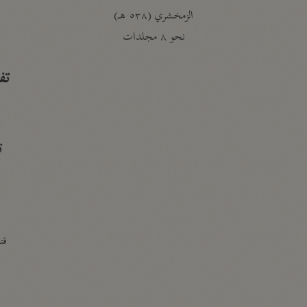
الزمخشري (٥٣٨ هـ)
ج
نحو ٨ مجلدات
تف
ت
قتا