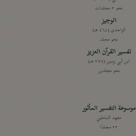
نحو ٣ مجلدات
الوجيز
الواحدي (٤٦٨ هـ)
نحو مجلد
تفسير القرآن العزيز
ابن أبي زمنين (٣٩٩ هـ)
نحو مجلدين
موسوعة التفسير المأثور
معهد الشاطبي
٢٣ مجلدًا