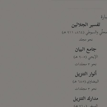
بارة
تفسير الجلالين
حلّي والسيوطي (٨٦٤، ٩١١ هـ)
نحو مجلد
جامع البيان
الإيجي (٩٠٥ هـ)
نحو ٣ مجلدات
أنوار التنزيل
البيضاوي (٦٨٥ هـ)
نحو ٣ مجلدات
مدارك التنزيل
النسفي (٧١٠ هـ)