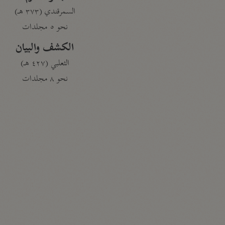
السمرقندي (٣٧٣ هـ)
نحو ٥ مجلدات
الكشف والبيان
الثعلبي (٤٢٧ هـ)
نحو ٨ مجلدات