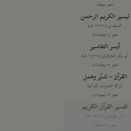
نحو مجلد
تيسير الكريم الرحمن
السعدي (١٣٧٦ هـ)
نحو ٤ مجلدات
أيسر التفاسير
أبو بكر الجزائري (١٤٣٩ هـ)
نحو ٣ مجلدات
القرآن – تدبّر وعمل
شركة الخبرات الذكية
نحو ٣ مجلدات
تفسير القرآن الكريم
ابن عثيمين (١٤٢١ هـ)
نحو ١٥ مجلدًا