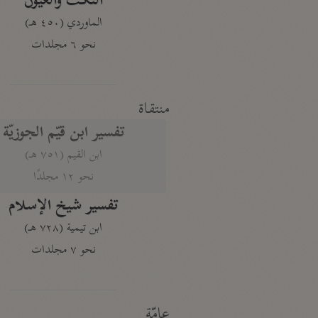
النكت والعيون
الماوردي (٤٥٠ هـ)
نحو ٦ مجلدات
منتقاة
تفسير ابن قيّم الجوزيّة
ابن القيم (٧٥١ هـ)
نحو ١٢ مجلدًا
تفسير شيخ الإسلام
ابن تيمية (٧٢٨ هـ)
نحو ٧ مجلدات
عامّة