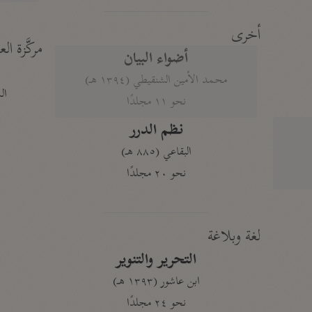
أخرى
مركَّزة الع
أضواء البيان
محمد الأمين الشنقيطي (١٣٩٤ هـ)
الم
نحو ١١ مجلدًا
نظم الدرر
البقاعي (٨٨٥ هـ)
نحو ٢٠ مجلدًا
لغة وبلاغة
التحرير والتنوير
ابن عاشور (١٣٩٣ هـ)
نحو ٢٤ مجلدًا