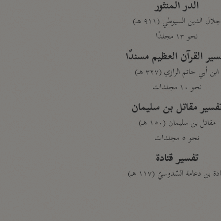
الدر المنثور
لال الدين السيوطي (٩١١ هـ)
نحو ١٣ مجلدًا
سير القرآن العظيم مسندًا
ابن أبي حاتم الرازي (٣٢٧ هـ)
نحو ١٠ مجلدات
فسير مقاتل بن سليمان
مقاتل بن سليمان (١٥٠ هـ)
نحو ٥ مجلدات
تفسير قتادة
دة بن دعامة السّدوسيّ (١١٧ هـ)