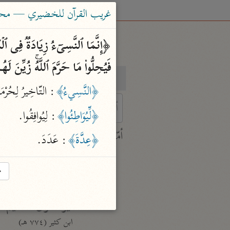
غريب القرآن للخضيري — محم
فَیُحِلُّوا۟ مَا حَرَّمَ ٱللَّهُۚ زُیِّنَ ل
بحث
تفسير
﴿النَّسِيءُ﴾
: التّاخِيرُ لِحُرْم
﴿لِّيُوَاطِئُوا﴾
: لِيُوافِقُوا.
 characters for results.
أمّهات
﴿عِدَّةَ﴾
: عَدَدَ.
جامع البيان
ابن جرير الطبري (٣١٠ هـ)
→
نحو ٢٨ مجلدًا
تفسير القرآن العظيم
ابن كثير (٧٧٤ هـ)