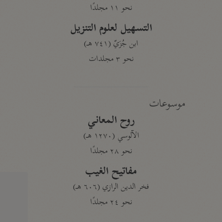
نحو ١١ مجلدًا
التسهيل لعلوم التنزيل
ابن جُزَيّ (٧٤١ هـ)
نحو ٣ مجلدات
موسوعات
روح المعاني
الآلوسي (١٢٧٠ هـ)
نحو ٢٨ مجلدًا
مفاتيح الغيب
فخر الدين الرازي (٦٠٦ هـ)
نحو ٢٤ مجلدًا