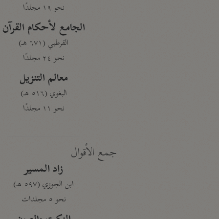
نحو ١٩ مجلدًا
الجامع لأحكام القرآن
القرطبي (٦٧١ هـ)
نحو ٢٤ مجلدًا
معالم التنزيل
البغوي (٥١٦ هـ)
نحو ١١ مجلدًا
جمع الأقوال
زاد المسير
ابن الجوزي (٥٩٧ هـ)
نحو ٥ مجلدات