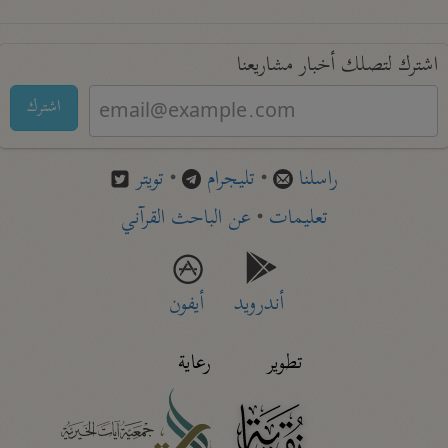
اشترك لتصلك أخبار مشاريعنا
اشترك
راسلنا
•
تليجرام
•
تويتر
تعليمات
•
عن الباحث القرآني
أندرويد
أيفون
تطوير
رعاية