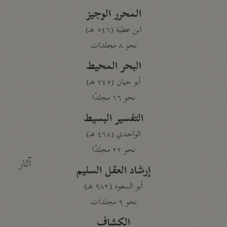
المحرر الوجيز
ابن عطية (٥٤٦ هـ)
نحو ٨ مجلدات
البحر المحيط
أبو حيان (٧٤٥ هـ)
نحو ١٦ مجلدًا
التفسير البسيط
الواحدي (٤٦٨ هـ)
نحو ٢٢ مجلدًا
آثار
إرشاد العقل السليم
أبو السعود (٩٨٢ هـ)
نحو ٩ مجلدات
الكشاف