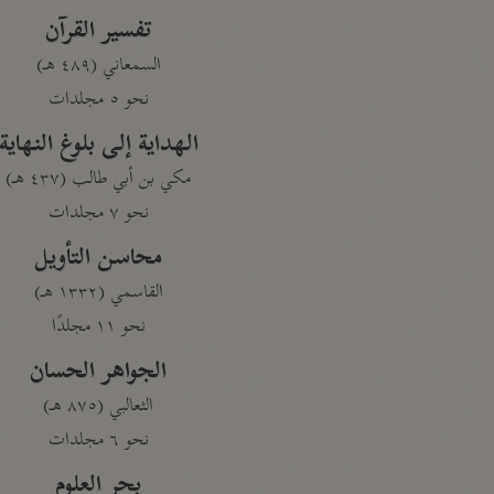
تفسير القرآن
السمعاني (٤٨٩ هـ)
نحو ٥ مجلدات
الهداية إلى بلوغ النهاية
مكي بن أبي طالب (٤٣٧ هـ)
نحو ٧ مجلدات
محاسن التأويل
القاسمي (١٣٣٢ هـ)
نحو ١١ مجلدًا
الجواهر الحسان
الثعالبي (٨٧٥ هـ)
نحو ٦ مجلدات
بحر العلوم