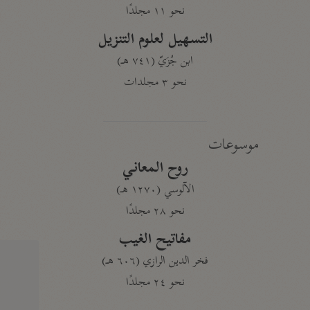
نحو ١١ مجلدًا
التسهيل لعلوم التنزيل
ابن جُزَيّ (٧٤١ هـ)
نحو ٣ مجلدات
موسوعات
روح المعاني
الآلوسي (١٢٧٠ هـ)
نحو ٢٨ مجلدًا
مفاتيح الغيب
فخر الدين الرازي (٦٠٦ هـ)
نحو ٢٤ مجلدًا