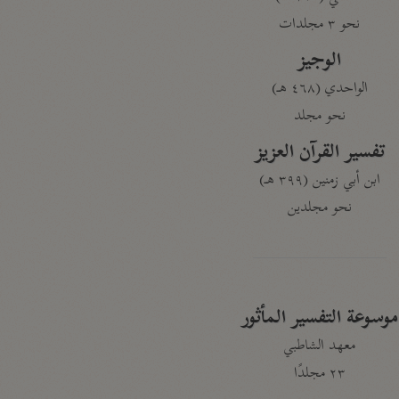
نحو ٣ مجلدات
الوجيز
الواحدي (٤٦٨ هـ)
نحو مجلد
تفسير القرآن العزيز
ابن أبي زمنين (٣٩٩ هـ)
نحو مجلدين
موسوعة التفسير المأثور
معهد الشاطبي
٢٣ مجلدًا