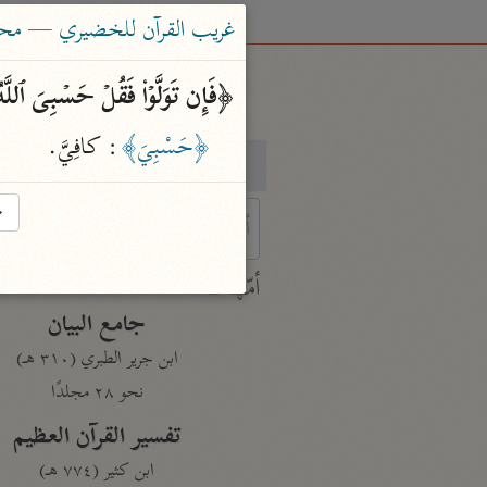
غريب القرآن للخضيري — محم
﴿فَإِن تَوَلَّوۡا۟ فَقُلۡ حَسۡبِیَ ٱللَّهُ
﴿حَسْبِيَ﴾
: كافِيَّ.
بحث
تفسير
→
 characters for results.
أمّهات
جامع البيان
ابن جرير الطبري (٣١٠ هـ)
نحو ٢٨ مجلدًا
تفسير القرآن العظيم
ابن كثير (٧٧٤ هـ)