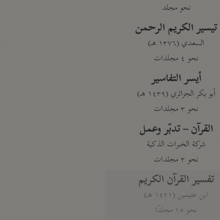
نحو مجلد
تيسير الكريم الرحمن
السعدي (١٣٧٦ هـ)
نحو ٤ مجلدات
أيسر التفاسير
أبو بكر الجزائري (١٤٣٩ هـ)
نحو ٣ مجلدات
القرآن – تدبّر وعمل
شركة الخبرات الذكية
نحو ٣ مجلدات
تفسير القرآن الكريم
ابن عثيمين (١٤٢١ هـ)
نحو ١٥ مجلدًا