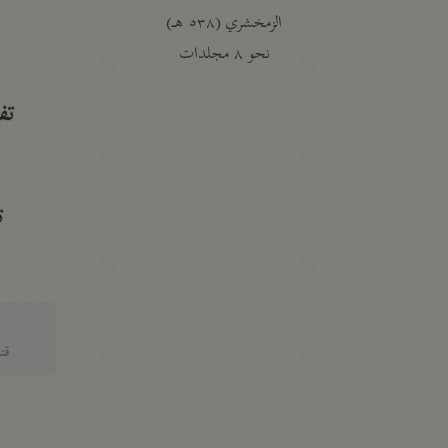
الزمخشري (٥٣٨ هـ)
ج
نحو ٨ مجلدات
تف
ت
قتا