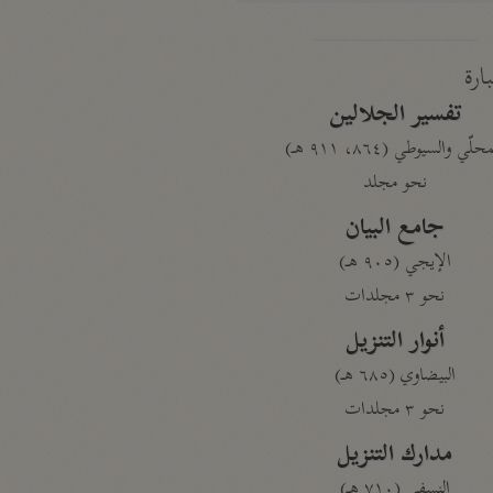
بارة
تفسير الجلالين
حلّي والسيوطي (٨٦٤، ٩١١ هـ)
نحو مجلد
جامع البيان
الإيجي (٩٠٥ هـ)
نحو ٣ مجلدات
أنوار التنزيل
البيضاوي (٦٨٥ هـ)
نحو ٣ مجلدات
مدارك التنزيل
النسفي (٧١٠ هـ)