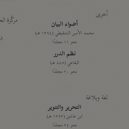
أخرى
مركَّزة الع
أضواء البيان
محمد الأمين الشنقيطي (١٣٩٤ هـ)
الم
نحو ١١ مجلدًا
نظم الدرر
البقاعي (٨٨٥ هـ)
نحو ٢٠ مجلدًا
لغة وبلاغة
التحرير والتنوير
ابن عاشور (١٣٩٣ هـ)
نحو ٢٤ مجلدًا