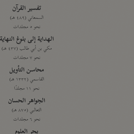
تفسير القرآن
السمعاني (٤٨٩ هـ)
نحو ٥ مجلدات
الهداية إلى بلوغ النهاية
مكي بن أبي طالب (٤٣٧ هـ)
نحو ٧ مجلدات
محاسن التأويل
القاسمي (١٣٣٢ هـ)
نحو ١١ مجلدًا
الجواهر الحسان
الثعالبي (٨٧٥ هـ)
نحو ٦ مجلدات
بحر العلوم