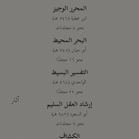
المحرر الوجيز
ابن عطية (٥٤٦ هـ)
نحو ٨ مجلدات
البحر المحيط
أبو حيان (٧٤٥ هـ)
نحو ١٦ مجلدًا
التفسير البسيط
الواحدي (٤٦٨ هـ)
نحو ٢٢ مجلدًا
آثار
إرشاد العقل السليم
أبو السعود (٩٨٢ هـ)
نحو ٩ مجلدات
الكشاف