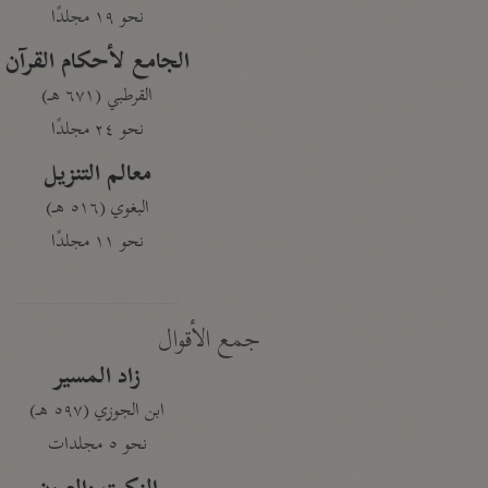
نحو ١٩ مجلدًا
الجامع لأحكام القرآن
القرطبي (٦٧١ هـ)
نحو ٢٤ مجلدًا
معالم التنزيل
البغوي (٥١٦ هـ)
نحو ١١ مجلدًا
جمع الأقوال
زاد المسير
ابن الجوزي (٥٩٧ هـ)
نحو ٥ مجلدات