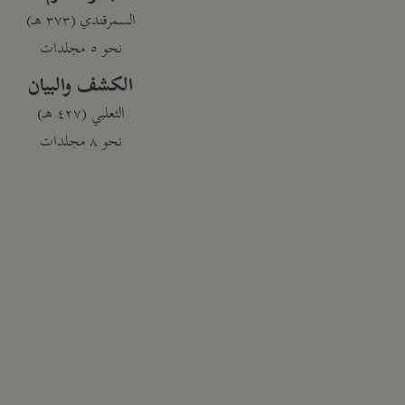
السمرقندي (٣٧٣ هـ)
نحو ٥ مجلدات
الكشف والبيان
الثعلبي (٤٢٧ هـ)
نحو ٨ مجلدات