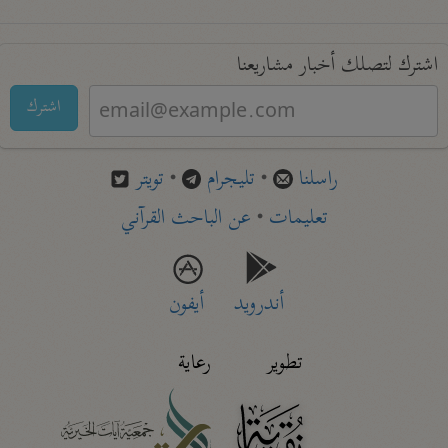
اشترك لتصلك أخبار مشاريعنا
اشترك
راسلنا
•
تليجرام
•
تويتر
تعليمات
•
عن الباحث القرآني
أندرويد
أيفون
تطوير
رعاية