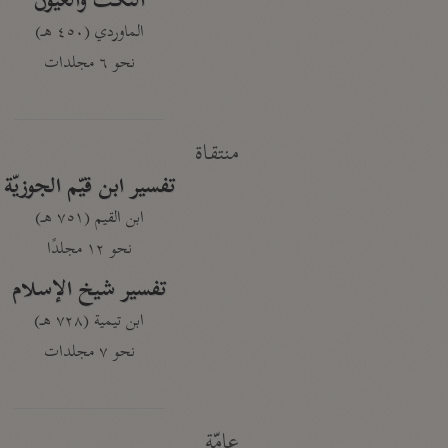
النكت والعيون
الماوردي (٤٥٠ هـ)
نحو ٦ مجلدات
منتقاة
تفسير ابن قيّم الجوزيّة
ابن القيم (٧٥١ هـ)
نحو ١٢ مجلدًا
تفسير شيخ الإسلام
ابن تيمية (٧٢٨ هـ)
نحو ٧ مجلدات
عامّة