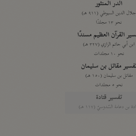
الدر المنثور
لال الدين السيوطي (٩١١ هـ)
نحو ١٣ مجلدًا
سير القرآن العظيم مسندًا
ابن أبي حاتم الرازي (٣٢٧ هـ)
نحو ١٠ مجلدات
فسير مقاتل بن سليمان
مقاتل بن سليمان (١٥٠ هـ)
نحو ٥ مجلدات
تفسير قتادة
دة بن دعامة السّدوسيّ (١١٧ هـ)