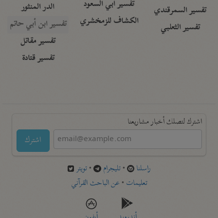
تفسير أبي السعود
الدر المنثور
تفسير السمرقندي
الكشاف للزمخشري
تفسير ابن أبي حاتم
تفسير الثعلبي
تفسير مقاتل
تفسير قتادة
اشترك لتصلك أخبار مشاريعنا
اشترك
راسلنا
•
تليجرام
•
تويتر
تعليمات
•
عن الباحث القرآني
أندرويد
أيفون