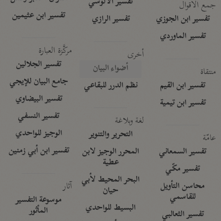
تفسير الآلوسي
جمع الأقوال
تفسير ابن عثيمين
تفسير ابن الجوزي
تفسير الرازي
تفسير الماوردي
مركَّزة العبارة
أخرى
تفسير الجلالين
أضواء البيان
منتقاة
جامع البيان للإيجي
تفسير ابن القيم
نظم الدرر للبقاعي
تفسير البيضاوي
تفسير ابن تيمية
تفسير النسفي
لغة وبلاغة
الوجيز للواحدي
التحرير والتنوير
عامّة
تفسير ابن أبي زمنين
تفسير السمعاني
المحرر الوجيز لابن
عطية
تفسير مكّي
البحر المحيط لأبي
آثار
محاسن التأويل
حيان
للقاسمي
موسوعة التفسير
البسيط للواحدي
المأثور
تفسير الثعالبي