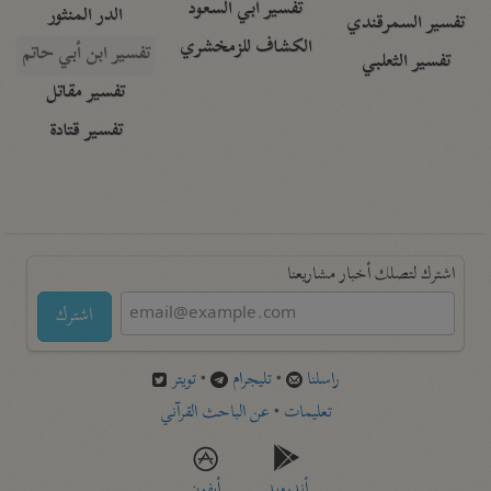
تفسير أبي السعود
الدر المنثور
تفسير السمرقندي
الكشاف للزمخشري
تفسير ابن أبي حاتم
تفسير الثعلبي
تفسير مقاتل
تفسير قتادة
اشترك لتصلك أخبار مشاريعنا
اشترك
راسلنا
•
تليجرام
•
تويتر
تعليمات
•
عن الباحث القرآني
أندرويد
أيفون