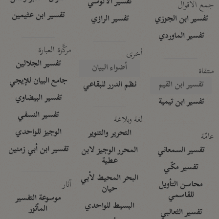
تفسير الآلوسي
جمع الأقوال
تفسير ابن عثيمين
تفسير ابن الجوزي
تفسير الرازي
تفسير الماوردي
مركَّزة العبارة
أخرى
تفسير الجلالين
أضواء البيان
منتقاة
جامع البيان للإيجي
تفسير ابن القيم
نظم الدرر للبقاعي
تفسير البيضاوي
تفسير ابن تيمية
تفسير النسفي
لغة وبلاغة
الوجيز للواحدي
التحرير والتنوير
عامّة
تفسير ابن أبي زمنين
تفسير السمعاني
المحرر الوجيز لابن
عطية
تفسير مكّي
البحر المحيط لأبي
آثار
محاسن التأويل
حيان
للقاسمي
موسوعة التفسير
البسيط للواحدي
المأثور
تفسير الثعالبي