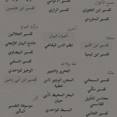
تفسير الآلوسي
جمع الأقوال
تفسير ابن عثيمين
تفسير ابن الجوزي
تفسير الرازي
تفسير الماوردي
مركَّزة العبارة
أخرى
تفسير الجلالين
أضواء البيان
منتقاة
جامع البيان للإيجي
تفسير ابن القيم
نظم الدرر للبقاعي
تفسير البيضاوي
تفسير ابن تيمية
تفسير النسفي
لغة وبلاغة
الوجيز للواحدي
التحرير والتنوير
عامّة
تفسير ابن أبي زمنين
تفسير السمعاني
المحرر الوجيز لابن
عطية
تفسير مكّي
البحر المحيط لأبي
آثار
محاسن التأويل
حيان
للقاسمي
موسوعة التفسير
البسيط للواحدي
المأثور
تفسير الثعالبي