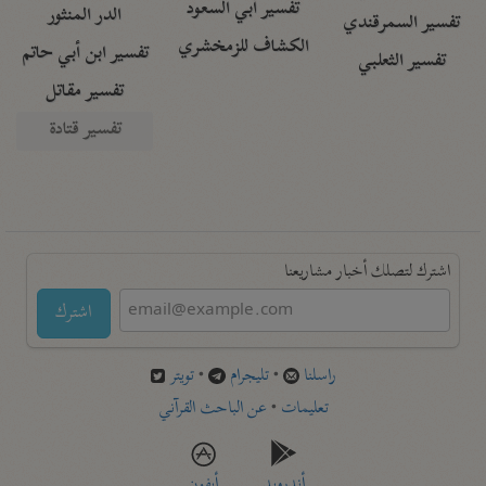
تفسير أبي السعود
الدر المنثور
تفسير السمرقندي
الكشاف للزمخشري
تفسير ابن أبي حاتم
تفسير الثعلبي
تفسير مقاتل
تفسير قتادة
اشترك لتصلك أخبار مشاريعنا
اشترك
راسلنا
•
تليجرام
•
تويتر
تعليمات
•
عن الباحث القرآني
أندرويد
أيفون