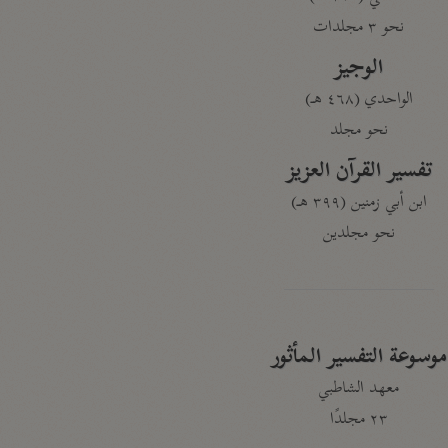
نحو ٣ مجلدات
الوجيز
الواحدي (٤٦٨ هـ)
نحو مجلد
تفسير القرآن العزيز
ابن أبي زمنين (٣٩٩ هـ)
نحو مجلدين
موسوعة التفسير المأثور
معهد الشاطبي
٢٣ مجلدًا