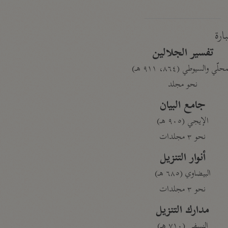
بارة
تفسير الجلالين
حلّي والسيوطي (٨٦٤، ٩١١ هـ)
نحو مجلد
جامع البيان
الإيجي (٩٠٥ هـ)
نحو ٣ مجلدات
أنوار التنزيل
البيضاوي (٦٨٥ هـ)
نحو ٣ مجلدات
مدارك التنزيل
النسفي (٧١٠ هـ)