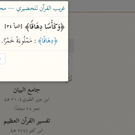
غريب القرآن للخضيري — محم
﴿وَكَأۡسࣰا دِهَاقࣰا﴾ 
[النبأ ٣٤]
﴿دِهَاقًا﴾
: مَمْلُوءَةً خَمْرًا.
بحث
تفسير
→
 characters for results.
أمّهات
جامع البيان
ابن جرير الطبري (٣١٠ هـ)
نحو ٢٨ مجلدًا
تفسير القرآن العظيم
ابن كثير (٧٧٤ هـ)