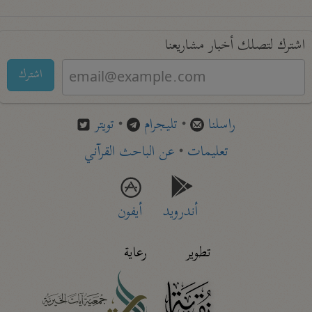
اشترك لتصلك أخبار مشاريعنا
اشترك
راسلنا
•
تليجرام
•
تويتر
تعليمات
•
عن الباحث القرآني
أندرويد
أيفون
تطوير
رعاية