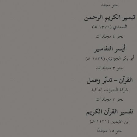
نحو مجلد
تيسير الكريم الرحمن
السعدي (١٣٧٦ هـ)
نحو ٤ مجلدات
أيسر التفاسير
أبو بكر الجزائري (١٤٣٩ هـ)
نحو ٣ مجلدات
القرآن – تدبّر وعمل
شركة الخبرات الذكية
نحو ٣ مجلدات
تفسير القرآن الكريم
ابن عثيمين (١٤٢١ هـ)
نحو ١٥ مجلدًا