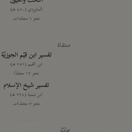
النكت والعيون
الماوردي (٤٥٠ هـ)
نحو ٦ مجلدات
منتقاة
تفسير ابن قيّم الجوزيّة
ابن القيم (٧٥١ هـ)
نحو ١٢ مجلدًا
تفسير شيخ الإسلام
ابن تيمية (٧٢٨ هـ)
نحو ٧ مجلدات
عامّة