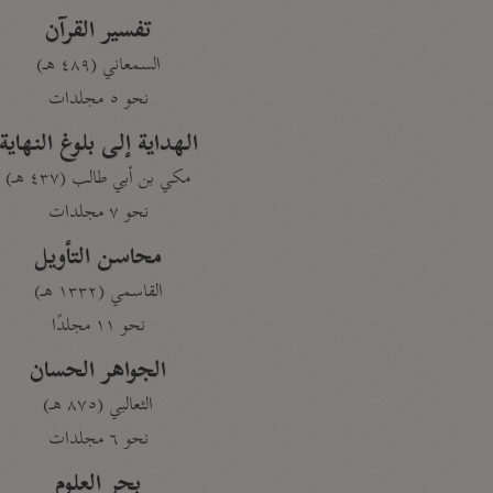
تفسير القرآن
السمعاني (٤٨٩ هـ)
نحو ٥ مجلدات
الهداية إلى بلوغ النهاية
مكي بن أبي طالب (٤٣٧ هـ)
نحو ٧ مجلدات
محاسن التأويل
القاسمي (١٣٣٢ هـ)
نحو ١١ مجلدًا
الجواهر الحسان
الثعالبي (٨٧٥ هـ)
نحو ٦ مجلدات
بحر العلوم