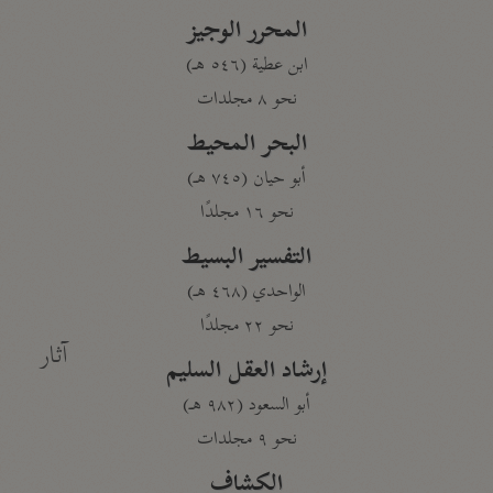
المحرر الوجيز
ابن عطية (٥٤٦ هـ)
نحو ٨ مجلدات
البحر المحيط
أبو حيان (٧٤٥ هـ)
نحو ١٦ مجلدًا
التفسير البسيط
الواحدي (٤٦٨ هـ)
نحو ٢٢ مجلدًا
آثار
إرشاد العقل السليم
أبو السعود (٩٨٢ هـ)
نحو ٩ مجلدات
الكشاف