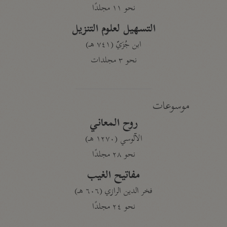
نحو ١١ مجلدًا
التسهيل لعلوم التنزيل
ابن جُزَيّ (٧٤١ هـ)
نحو ٣ مجلدات
موسوعات
روح المعاني
الآلوسي (١٢٧٠ هـ)
نحو ٢٨ مجلدًا
مفاتيح الغيب
فخر الدين الرازي (٦٠٦ هـ)
نحو ٢٤ مجلدًا