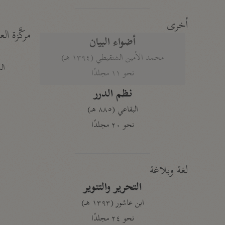
أخرى
مركَّزة الع
أضواء البيان
محمد الأمين الشنقيطي (١٣٩٤ هـ)
الم
نحو ١١ مجلدًا
نظم الدرر
البقاعي (٨٨٥ هـ)
نحو ٢٠ مجلدًا
لغة وبلاغة
التحرير والتنوير
ابن عاشور (١٣٩٣ هـ)
نحو ٢٤ مجلدًا