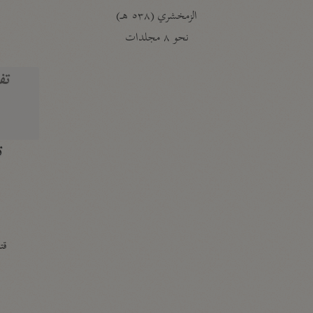
الزمخشري (٥٣٨ هـ)
ج
نحو ٨ مجلدات
تف
ت
قتا