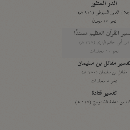
الدر المنثور
لال الدين السيوطي (٩١١ هـ)
نحو ١٣ مجلدًا
سير القرآن العظيم مسندًا
ابن أبي حاتم الرازي (٣٢٧ هـ)
نحو ١٠ مجلدات
فسير مقاتل بن سليمان
مقاتل بن سليمان (١٥٠ هـ)
نحو ٥ مجلدات
تفسير قتادة
دة بن دعامة السّدوسيّ (١١٧ هـ)