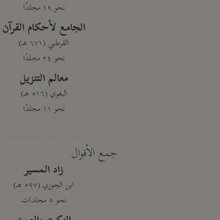
نحو ١٩ مجلدًا
الجامع لأحكام القرآن
القرطبي (٦٧١ هـ)
نحو ٢٤ مجلدًا
معالم التنزيل
البغوي (٥١٦ هـ)
نحو ١١ مجلدًا
جمع الأقوال
زاد المسير
ابن الجوزي (٥٩٧ هـ)
نحو ٥ مجلدات