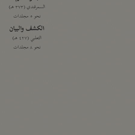
السمرقندي (٣٧٣ هـ)
نحو ٥ مجلدات
الكشف والبيان
الثعلبي (٤٢٧ هـ)
نحو ٨ مجلدات