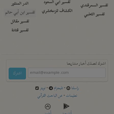
تفسير أبي السعود
الدر المنثور
تفسير السمرقندي
الكشاف للزمخشري
تفسير ابن أبي حاتم
تفسير الثعلبي
تفسير مقاتل
تفسير قتادة
اشترك لتصلك أخبار مشاريعنا
اشترك
راسلنا
•
تليجرام
•
تويتر
تعليمات
•
عن الباحث القرآني
أندرويد
أيفون