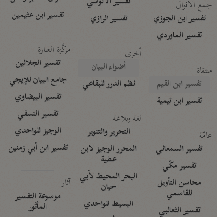
تفسير الآلوسي
جمع الأقوال
تفسير ابن عثيمين
تفسير ابن الجوزي
تفسير الرازي
تفسير الماوردي
مركَّزة العبارة
أخرى
تفسير الجلالين
أضواء البيان
منتقاة
جامع البيان للإيجي
تفسير ابن القيم
نظم الدرر للبقاعي
تفسير البيضاوي
تفسير ابن تيمية
تفسير النسفي
لغة وبلاغة
الوجيز للواحدي
التحرير والتنوير
عامّة
تفسير ابن أبي زمنين
تفسير السمعاني
المحرر الوجيز لابن
عطية
تفسير مكّي
البحر المحيط لأبي
آثار
محاسن التأويل
حيان
للقاسمي
موسوعة التفسير
البسيط للواحدي
المأثور
تفسير الثعالبي