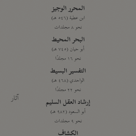
المحرر الوجيز
ابن عطية (٥٤٦ هـ)
نحو ٨ مجلدات
البحر المحيط
أبو حيان (٧٤٥ هـ)
نحو ١٦ مجلدًا
التفسير البسيط
الواحدي (٤٦٨ هـ)
نحو ٢٢ مجلدًا
آثار
إرشاد العقل السليم
أبو السعود (٩٨٢ هـ)
نحو ٩ مجلدات
الكشاف