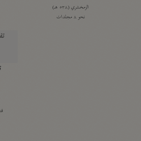
الزمخشري (٥٣٨ هـ)
ج
نحو ٨ مجلدات
تف
ت
قتا