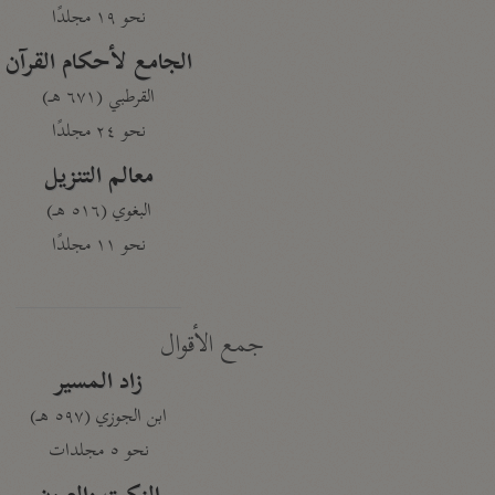
نحو ١٩ مجلدًا
الجامع لأحكام القرآن
القرطبي (٦٧١ هـ)
نحو ٢٤ مجلدًا
معالم التنزيل
البغوي (٥١٦ هـ)
نحو ١١ مجلدًا
جمع الأقوال
زاد المسير
ابن الجوزي (٥٩٧ هـ)
نحو ٥ مجلدات