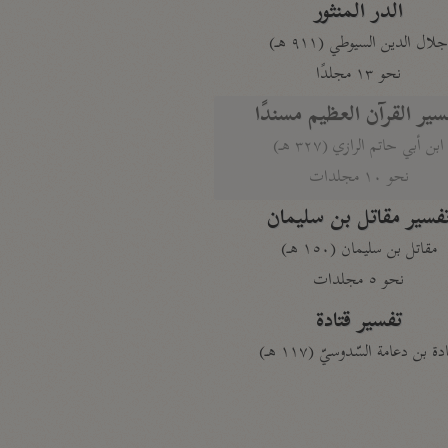
الدر المنثور
لال الدين السيوطي (٩١١ هـ)
نحو ١٣ مجلدًا
سير القرآن العظيم مسندًا
ابن أبي حاتم الرازي (٣٢٧ هـ)
نحو ١٠ مجلدات
فسير مقاتل بن سليمان
مقاتل بن سليمان (١٥٠ هـ)
نحو ٥ مجلدات
تفسير قتادة
دة بن دعامة السّدوسيّ (١١٧ هـ)