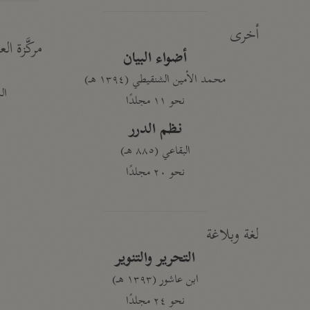
أخرى
مركَّزة الع
أضواء البيان
محمد الأمين الشنقيطي (١٣٩٤ هـ)
الم
نحو ١١ مجلدًا
نظم الدرر
البقاعي (٨٨٥ هـ)
نحو ٢٠ مجلدًا
لغة وبلاغة
التحرير والتنوير
ابن عاشور (١٣٩٣ هـ)
نحو ٢٤ مجلدًا