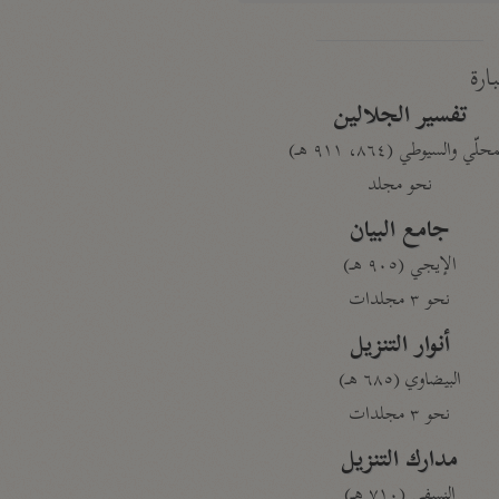
بارة
تفسير الجلالين
حلّي والسيوطي (٨٦٤، ٩١١ هـ)
نحو مجلد
جامع البيان
الإيجي (٩٠٥ هـ)
نحو ٣ مجلدات
أنوار التنزيل
البيضاوي (٦٨٥ هـ)
نحو ٣ مجلدات
مدارك التنزيل
النسفي (٧١٠ هـ)