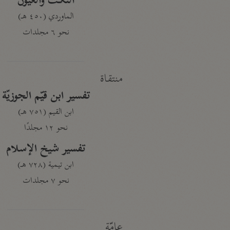
النكت والعيون
الماوردي (٤٥٠ هـ)
نحو ٦ مجلدات
منتقاة
تفسير ابن قيّم الجوزيّة
ابن القيم (٧٥١ هـ)
نحو ١٢ مجلدًا
تفسير شيخ الإسلام
ابن تيمية (٧٢٨ هـ)
نحو ٧ مجلدات
عامّة