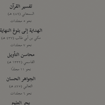
تفسير القرآن
السمعاني (٤٨٩ هـ)
نحو ٥ مجلدات
الهداية إلى بلوغ النهاية
مكي بن أبي طالب (٤٣٧ هـ)
نحو ٧ مجلدات
محاسن التأويل
القاسمي (١٣٣٢ هـ)
نحو ١١ مجلدًا
الجواهر الحسان
الثعالبي (٨٧٥ هـ)
نحو ٦ مجلدات
بحر العلوم