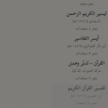
نحو مجلد
تيسير الكريم الرحمن
السعدي (١٣٧٦ هـ)
نحو ٤ مجلدات
أيسر التفاسير
أبو بكر الجزائري (١٤٣٩ هـ)
نحو ٣ مجلدات
القرآن – تدبّر وعمل
شركة الخبرات الذكية
نحو ٣ مجلدات
تفسير القرآن الكريم
ابن عثيمين (١٤٢١ هـ)
نحو ١٥ مجلدًا