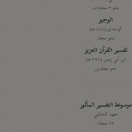
نحو ٣ مجلدات
الوجيز
الواحدي (٤٦٨ هـ)
نحو مجلد
تفسير القرآن العزيز
ابن أبي زمنين (٣٩٩ هـ)
نحو مجلدين
موسوعة التفسير المأثور
معهد الشاطبي
٢٣ مجلدًا