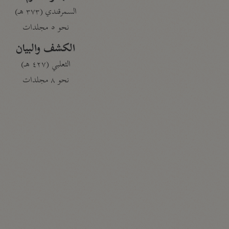
السمرقندي (٣٧٣ هـ)
نحو ٥ مجلدات
الكشف والبيان
الثعلبي (٤٢٧ هـ)
نحو ٨ مجلدات