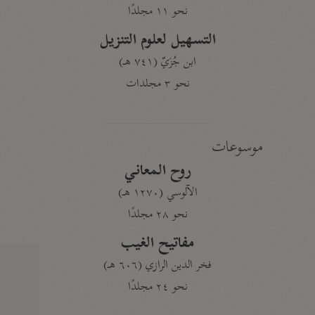
نحو ١١ مجلدًا
التسهيل لعلوم التنزيل
ابن جُزَيّ (٧٤١ هـ)
نحو ٣ مجلدات
موسوعات
روح المعاني
الآلوسي (١٢٧٠ هـ)
نحو ٢٨ مجلدًا
مفاتيح الغيب
فخر الدين الرازي (٦٠٦ هـ)
نحو ٢٤ مجلدًا