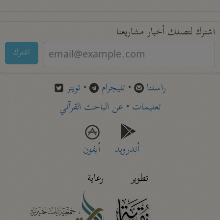
اشترك لتصلك أخبار مشاريعنا
اشترك
راسلنا
•
تليجرام
•
تويتر
تعليمات
•
عن الباحث القرآني
أندرويد
أيفون
تطوير
رعاية