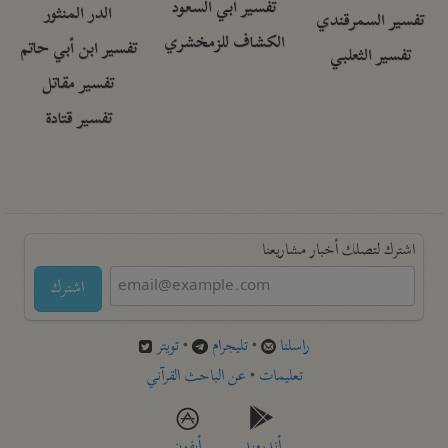
تفسير أبي السعود
الدر المنثور
تفسير السمرقندي
الكشاف للزمخشري
تفسير ابن أبي حاتم
تفسير الثعلبي
تفسير مقاتل
تفسير قتادة
اشترك لتصلك أخبار مشاريعنا
اشترك
راسلنا
•
تليجرام
•
تويتر
تعليمات
•
عن الباحث القرآني
أندرويد
أيفون