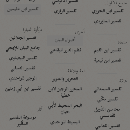
تفسير الآلوسي
جمع الأقوال
تفسير ابن عثيمين
تفسير ابن الجوزي
تفسير الرازي
تفسير الماوردي
مركَّزة العبارة
أخرى
تفسير الجلالين
أضواء البيان
منتقاة
جامع البيان للإيجي
تفسير ابن القيم
نظم الدرر للبقاعي
تفسير البيضاوي
تفسير ابن تيمية
تفسير النسفي
لغة وبلاغة
الوجيز للواحدي
التحرير والتنوير
عامّة
تفسير ابن أبي زمنين
تفسير السمعاني
المحرر الوجيز لابن
عطية
تفسير مكّي
البحر المحيط لأبي
آثار
محاسن التأويل
حيان
للقاسمي
موسوعة التفسير
البسيط للواحدي
المأثور
تفسير الثعالبي