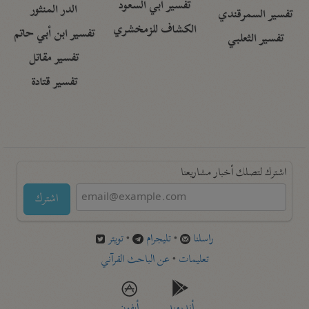
تفسير أبي السعود
الدر المنثور
تفسير السمرقندي
الكشاف للزمخشري
تفسير ابن أبي حاتم
تفسير الثعلبي
تفسير مقاتل
تفسير قتادة
اشترك لتصلك أخبار مشاريعنا
اشترك
راسلنا
•
تليجرام
•
تويتر
تعليمات
•
عن الباحث القرآني
أندرويد
أيفون