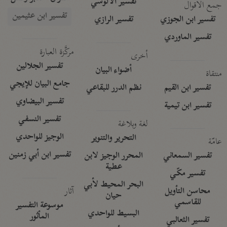
تفسير الآلوسي
جمع الأقوال
تفسير ابن عثيمين
تفسير ابن الجوزي
تفسير الرازي
تفسير الماوردي
مركَّزة العبارة
أخرى
تفسير الجلالين
أضواء البيان
منتقاة
جامع البيان للإيجي
تفسير ابن القيم
نظم الدرر للبقاعي
تفسير البيضاوي
تفسير ابن تيمية
تفسير النسفي
لغة وبلاغة
الوجيز للواحدي
التحرير والتنوير
عامّة
تفسير ابن أبي زمنين
تفسير السمعاني
المحرر الوجيز لابن
عطية
تفسير مكّي
البحر المحيط لأبي
آثار
محاسن التأويل
حيان
للقاسمي
موسوعة التفسير
البسيط للواحدي
المأثور
تفسير الثعالبي