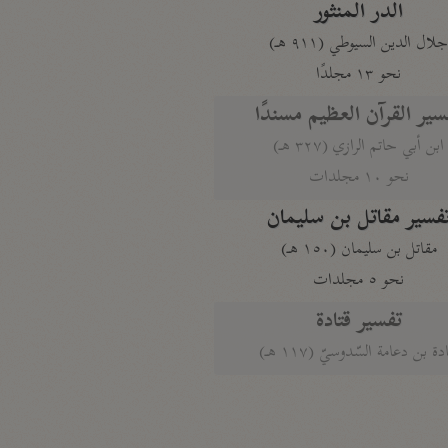
الدر المنثور
لال الدين السيوطي (٩١١ هـ)
نحو ١٣ مجلدًا
سير القرآن العظيم مسندًا
ابن أبي حاتم الرازي (٣٢٧ هـ)
نحو ١٠ مجلدات
فسير مقاتل بن سليمان
مقاتل بن سليمان (١٥٠ هـ)
نحو ٥ مجلدات
تفسير قتادة
دة بن دعامة السّدوسيّ (١١٧ هـ)