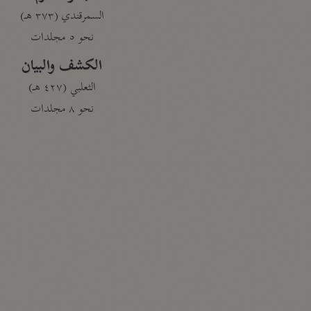
السمرقندي (٣٧٣ هـ)
نحو ٥ مجلدات
الكشف والبيان
الثعلبي (٤٢٧ هـ)
نحو ٨ مجلدات