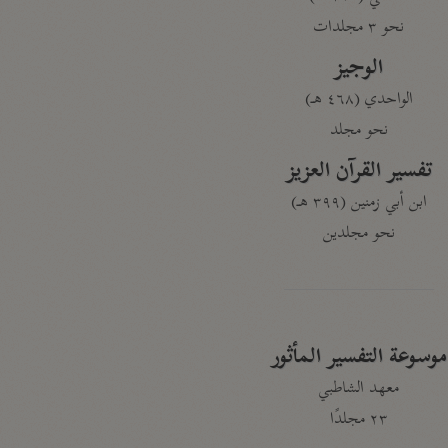
نحو ٣ مجلدات
الوجيز
الواحدي (٤٦٨ هـ)
نحو مجلد
تفسير القرآن العزيز
ابن أبي زمنين (٣٩٩ هـ)
نحو مجلدين
موسوعة التفسير المأثور
معهد الشاطبي
٢٣ مجلدًا