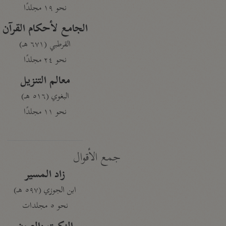
نحو ١٩ مجلدًا
الجامع لأحكام القرآن
القرطبي (٦٧١ هـ)
نحو ٢٤ مجلدًا
معالم التنزيل
البغوي (٥١٦ هـ)
نحو ١١ مجلدًا
جمع الأقوال
زاد المسير
ابن الجوزي (٥٩٧ هـ)
نحو ٥ مجلدات