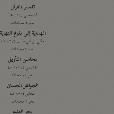
تفسير القرآن
السمعاني (٤٨٩ هـ)
نحو ٥ مجلدات
الهداية إلى بلوغ النهاية
مكي بن أبي طالب (٤٣٧ هـ)
نحو ٧ مجلدات
محاسن التأويل
القاسمي (١٣٣٢ هـ)
نحو ١١ مجلدًا
الجواهر الحسان
الثعالبي (٨٧٥ هـ)
نحو ٦ مجلدات
بحر العلوم