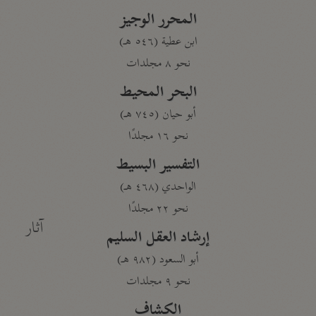
المحرر الوجيز
ابن عطية (٥٤٦ هـ)
نحو ٨ مجلدات
البحر المحيط
أبو حيان (٧٤٥ هـ)
نحو ١٦ مجلدًا
التفسير البسيط
الواحدي (٤٦٨ هـ)
نحو ٢٢ مجلدًا
آثار
إرشاد العقل السليم
أبو السعود (٩٨٢ هـ)
نحو ٩ مجلدات
الكشاف