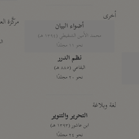
أخرى
مركَّزة الع
أضواء البيان
محمد الأمين الشنقيطي (١٣٩٤ هـ)
الم
نحو ١١ مجلدًا
نظم الدرر
البقاعي (٨٨٥ هـ)
نحو ٢٠ مجلدًا
لغة وبلاغة
التحرير والتنوير
ابن عاشور (١٣٩٣ هـ)
نحو ٢٤ مجلدًا