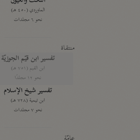
النكت والعيون
الماوردي (٤٥٠ هـ)
نحو ٦ مجلدات
منتقاة
تفسير ابن قيّم الجوزيّة
ابن القيم (٧٥١ هـ)
نحو ١٢ مجلدًا
تفسير شيخ الإسلام
ابن تيمية (٧٢٨ هـ)
نحو ٧ مجلدات
عامّة