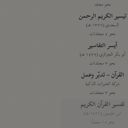
نحو مجلد
تيسير الكريم الرحمن
السعدي (١٣٧٦ هـ)
نحو ٤ مجلدات
أيسر التفاسير
أبو بكر الجزائري (١٤٣٩ هـ)
نحو ٣ مجلدات
القرآن – تدبّر وعمل
شركة الخبرات الذكية
نحو ٣ مجلدات
تفسير القرآن الكريم
ابن عثيمين (١٤٢١ هـ)
نحو ١٥ مجلدًا