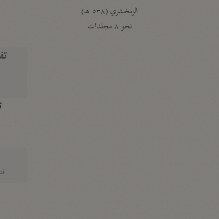
الزمخشري (٥٣٨ هـ)
ج
نحو ٨ مجلدات
تف
ت
قتا