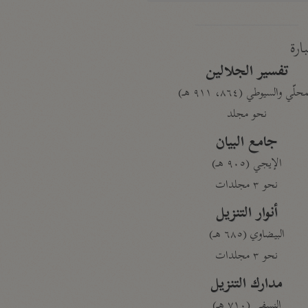
بارة
تفسير الجلالين
حلّي والسيوطي (٨٦٤، ٩١١ هـ)
نحو مجلد
جامع البيان
الإيجي (٩٠٥ هـ)
نحو ٣ مجلدات
أنوار التنزيل
البيضاوي (٦٨٥ هـ)
نحو ٣ مجلدات
مدارك التنزيل
النسفي (٧١٠ هـ)