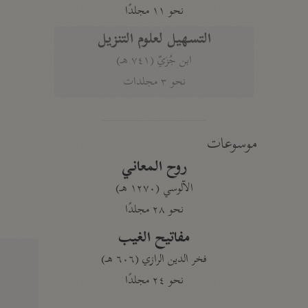
نحو ١١ مجلدًا
التسهيل لعلوم التنزيل
ابن جُزَيّ (٧٤١ هـ)
نحو ٣ مجلدات
موسوعات
روح المعاني
الآلوسي (١٢٧٠ هـ)
نحو ٢٨ مجلدًا
مفاتيح الغيب
فخر الدين الرازي (٦٠٦ هـ)
نحو ٢٤ مجلدًا