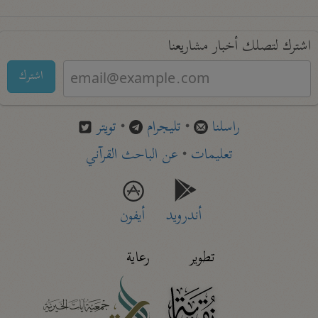
اشترك لتصلك أخبار مشاريعنا
اشترك
راسلنا
•
تليجرام
•
تويتر
تعليمات
•
عن الباحث القرآني
أندرويد
أيفون
تطوير
رعاية