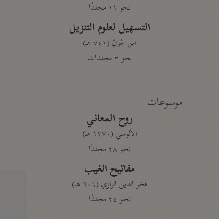
نحو ١١ مجلدًا
التسهيل لعلوم التنزيل
ابن جُزَيّ (٧٤١ هـ)
نحو ٣ مجلدات
موسوعات
روح المعاني
الآلوسي (١٢٧٠ هـ)
نحو ٢٨ مجلدًا
مفاتيح الغيب
فخر الدين الرازي (٦٠٦ هـ)
نحو ٢٤ مجلدًا