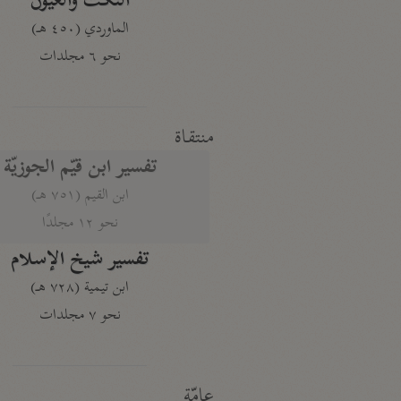
النكت والعيون
الماوردي (٤٥٠ هـ)
نحو ٦ مجلدات
منتقاة
تفسير ابن قيّم الجوزيّة
ابن القيم (٧٥١ هـ)
نحو ١٢ مجلدًا
تفسير شيخ الإسلام
ابن تيمية (٧٢٨ هـ)
نحو ٧ مجلدات
عامّة