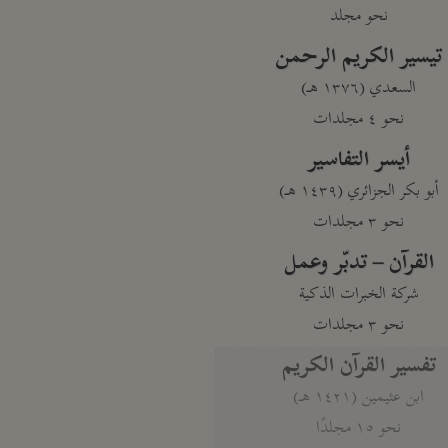
نحو مجلد
تيسير الكريم الرحمن
السعدي (١٣٧٦ هـ)
نحو ٤ مجلدات
أيسر التفاسير
أبو بكر الجزائري (١٤٣٩ هـ)
نحو ٣ مجلدات
القرآن – تدبّر وعمل
شركة الخبرات الذكية
نحو ٣ مجلدات
تفسير القرآن الكريم
ابن عثيمين (١٤٢١ هـ)
نحو ١٥ مجلدًا