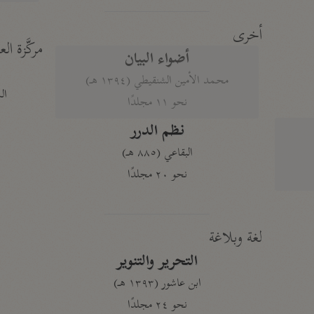
أخرى
مركَّزة الع
أضواء البيان
محمد الأمين الشنقيطي (١٣٩٤ هـ)
الم
نحو ١١ مجلدًا
نظم الدرر
البقاعي (٨٨٥ هـ)
نحو ٢٠ مجلدًا
لغة وبلاغة
التحرير والتنوير
ابن عاشور (١٣٩٣ هـ)
نحو ٢٤ مجلدًا