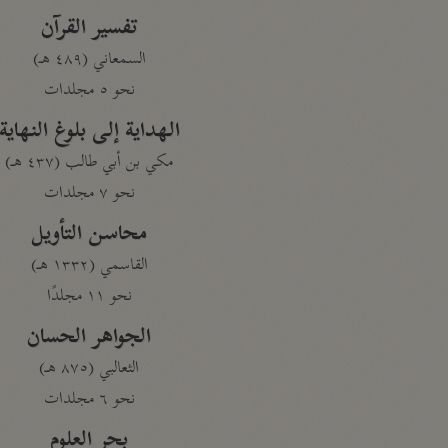
تفسير القرآن
السمعاني (٤٨٩ هـ)
نحو ٥ مجلدات
الهداية إلى بلوغ النهاية
مكي بن أبي طالب (٤٣٧ هـ)
نحو ٧ مجلدات
محاسن التأويل
القاسمي (١٣٣٢ هـ)
نحو ١١ مجلدًا
الجواهر الحسان
الثعالبي (٨٧٥ هـ)
نحو ٦ مجلدات
بحر العلوم