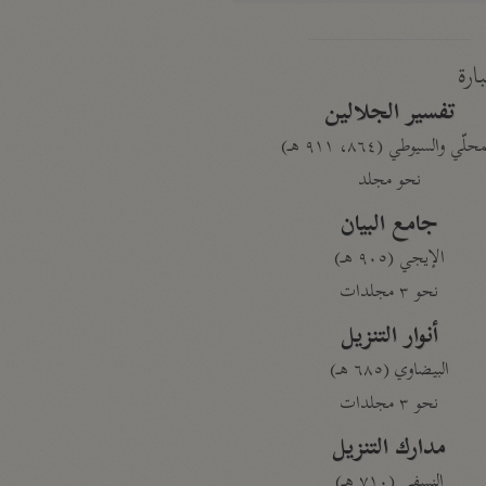
بارة
تفسير الجلالين
حلّي والسيوطي (٨٦٤، ٩١١ هـ)
نحو مجلد
جامع البيان
الإيجي (٩٠٥ هـ)
نحو ٣ مجلدات
أنوار التنزيل
البيضاوي (٦٨٥ هـ)
نحو ٣ مجلدات
مدارك التنزيل
النسفي (٧١٠ هـ)