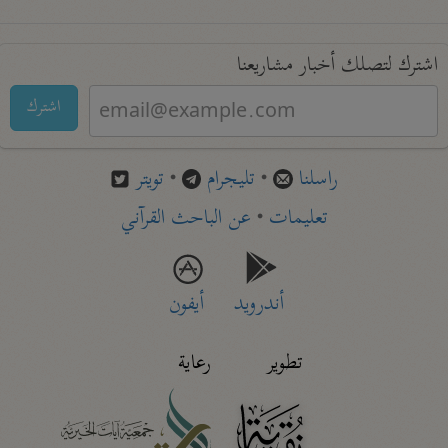
اشترك لتصلك أخبار مشاريعنا
اشترك
راسلنا
•
تليجرام
•
تويتر
تعليمات
•
عن الباحث القرآني
أندرويد
أيفون
تطوير
رعاية