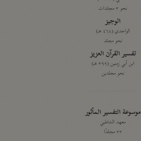
نحو ٣ مجلدات
الوجيز
الواحدي (٤٦٨ هـ)
نحو مجلد
تفسير القرآن العزيز
ابن أبي زمنين (٣٩٩ هـ)
نحو مجلدين
موسوعة التفسير المأثور
معهد الشاطبي
٢٣ مجلدًا