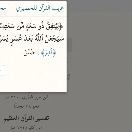
غريب القرآن للخضيري — محم
سَیَجۡعَلُ ٱللَّهُ بَعۡدَ عُسۡرࣲ یُسۡ
بحث
تفسير
﴿قُدِرَ﴾
: ضُيِّقَ.
→
 characters for results.
أمّهات
جامع البيان
ابن جرير الطبري (٣١٠ هـ)
نحو ٢٨ مجلدًا
تفسير القرآن العظيم
ابن كثير (٧٧٤ هـ)