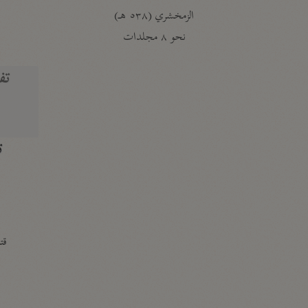
الزمخشري (٥٣٨ هـ)
ج
نحو ٨ مجلدات
تف
ت
قتا