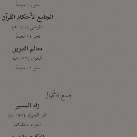
نحو ١٩ مجلدًا
الجامع لأحكام القرآن
القرطبي (٦٧١ هـ)
نحو ٢٤ مجلدًا
معالم التنزيل
البغوي (٥١٦ هـ)
نحو ١١ مجلدًا
جمع الأقوال
زاد المسير
ابن الجوزي (٥٩٧ هـ)
نحو ٥ مجلدات