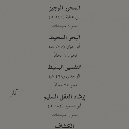
المحرر الوجيز
ابن عطية (٥٤٦ هـ)
نحو ٨ مجلدات
البحر المحيط
أبو حيان (٧٤٥ هـ)
نحو ١٦ مجلدًا
التفسير البسيط
الواحدي (٤٦٨ هـ)
نحو ٢٢ مجلدًا
آثار
إرشاد العقل السليم
أبو السعود (٩٨٢ هـ)
نحو ٩ مجلدات
الكشاف