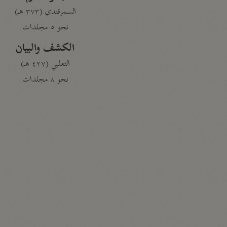
السمرقندي (٣٧٣ هـ)
نحو ٥ مجلدات
الكشف والبيان
الثعلبي (٤٢٧ هـ)
نحو ٨ مجلدات