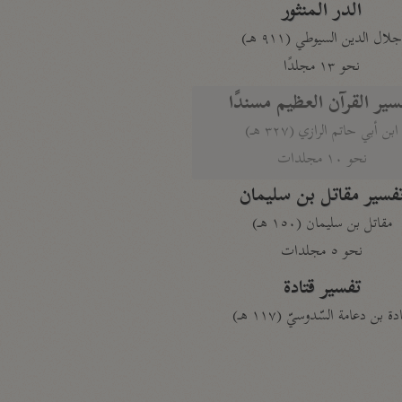
الدر المنثور
لال الدين السيوطي (٩١١ هـ)
نحو ١٣ مجلدًا
سير القرآن العظيم مسندًا
ابن أبي حاتم الرازي (٣٢٧ هـ)
نحو ١٠ مجلدات
فسير مقاتل بن سليمان
مقاتل بن سليمان (١٥٠ هـ)
نحو ٥ مجلدات
تفسير قتادة
دة بن دعامة السّدوسيّ (١١٧ هـ)