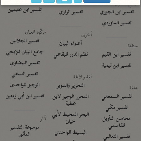
تفسير الآلوسي
جمع الأقوال
تفسير ابن عثيمين
تفسير ابن الجوزي
تفسير الرازي
تفسير الماوردي
مركَّزة العبارة
أخرى
تفسير الجلالين
أضواء البيان
منتقاة
جامع البيان للإيجي
تفسير ابن القيم
نظم الدرر للبقاعي
تفسير البيضاوي
تفسير ابن تيمية
تفسير النسفي
لغة وبلاغة
الوجيز للواحدي
التحرير والتنوير
عامّة
تفسير ابن أبي زمنين
تفسير السمعاني
المحرر الوجيز لابن
عطية
تفسير مكّي
البحر المحيط لأبي
آثار
محاسن التأويل
حيان
للقاسمي
موسوعة التفسير
البسيط للواحدي
المأثور
تفسير الثعالبي