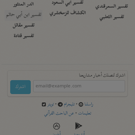
تفسير أبي السعود
الدر المنثور
تفسير السمرقندي
الكشاف للزمخشري
تفسير ابن أبي حاتم
تفسير الثعلبي
تفسير مقاتل
تفسير قتادة
اشترك لتصلك أخبار مشاريعنا
اشترك
راسلنا
•
تليجرام
•
تويتر
تعليمات
•
عن الباحث القرآني
أندرويد
أيفون