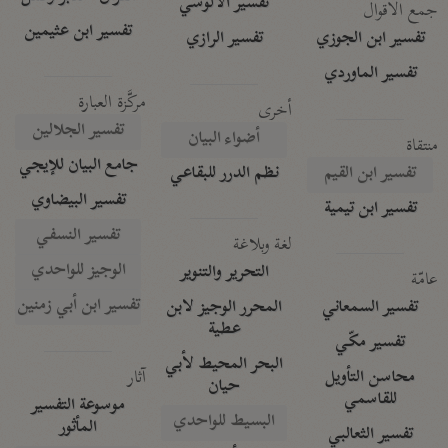
تفسير الآلوسي
جمع الأقوال
تفسير ابن عثيمين
تفسير ابن الجوزي
تفسير الرازي
تفسير الماوردي
مركَّزة العبارة
أخرى
تفسير الجلالين
أضواء البيان
منتقاة
جامع البيان للإيجي
تفسير ابن القيم
نظم الدرر للبقاعي
تفسير البيضاوي
تفسير ابن تيمية
تفسير النسفي
لغة وبلاغة
الوجيز للواحدي
التحرير والتنوير
عامّة
تفسير ابن أبي زمنين
تفسير السمعاني
المحرر الوجيز لابن
عطية
تفسير مكّي
البحر المحيط لأبي
آثار
محاسن التأويل
حيان
للقاسمي
موسوعة التفسير
البسيط للواحدي
المأثور
تفسير الثعالبي