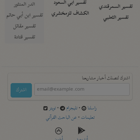
تفسير أبي السعود
الدر المنثور
تفسير السمرقندي
الكشاف للزمخشري
تفسير ابن أبي حاتم
تفسير الثعلبي
تفسير مقاتل
تفسير قتادة
اشترك لتصلك أخبار مشاريعنا
اشترك
راسلنا
•
تليجرام
•
تويتر
تعليمات
•
عن الباحث القرآني
أندرويد
أيفون