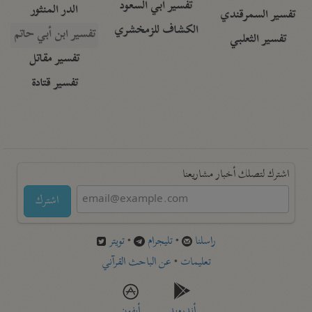
تفسير أبي السعود
الدر المنثور
تفسير السمرقندي
الكشاف للزمخشري
تفسير ابن أبي حاتم
تفسير الثعلبي
تفسير مقاتل
تفسير قتادة
اشترك لتصلك أخبار مشاريعنا
اشترك
راسلنا
•
تليجرام
•
تويتر
تعليمات
•
عن الباحث القرآني
أندرويد
أيفون