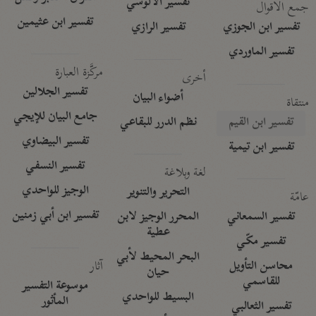
تفسير الآلوسي
جمع الأقوال
تفسير ابن عثيمين
تفسير ابن الجوزي
تفسير الرازي
تفسير الماوردي
مركَّزة العبارة
أخرى
تفسير الجلالين
أضواء البيان
منتقاة
جامع البيان للإيجي
تفسير ابن القيم
نظم الدرر للبقاعي
تفسير البيضاوي
تفسير ابن تيمية
تفسير النسفي
لغة وبلاغة
الوجيز للواحدي
التحرير والتنوير
عامّة
تفسير ابن أبي زمنين
تفسير السمعاني
المحرر الوجيز لابن
عطية
تفسير مكّي
البحر المحيط لأبي
آثار
محاسن التأويل
حيان
للقاسمي
موسوعة التفسير
البسيط للواحدي
المأثور
تفسير الثعالبي