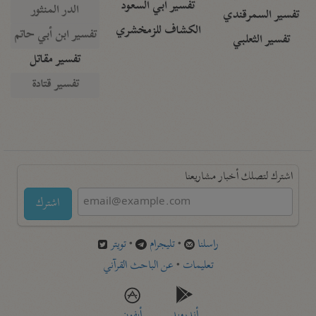
تفسير أبي السعود
الدر المنثور
تفسير السمرقندي
الكشاف للزمخشري
تفسير ابن أبي حاتم
تفسير الثعلبي
تفسير مقاتل
تفسير قتادة
اشترك لتصلك أخبار مشاريعنا
اشترك
راسلنا
•
تليجرام
•
تويتر
تعليمات
•
عن الباحث القرآني
أندرويد
أيفون