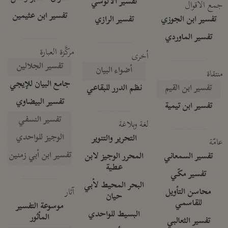
تفسير الآلوسي
جمع الأقوال
تفسير ابن عثيمين
تفسير ابن الجوزي
تفسير الرازي
تفسير الماوردي
مركَّزة العبارة
أخرى
تفسير الجلالين
أضواء البيان
منتقاة
جامع البيان للإيجي
تفسير ابن القيم
نظم الدرر للبقاعي
تفسير البيضاوي
تفسير ابن تيمية
تفسير النسفي
لغة وبلاغة
الوجيز للواحدي
التحرير والتنوير
عامّة
تفسير ابن أبي زمنين
تفسير السمعاني
المحرر الوجيز لابن
عطية
تفسير مكّي
البحر المحيط لأبي
آثار
محاسن التأويل
حيان
للقاسمي
موسوعة التفسير
البسيط للواحدي
المأثور
تفسير الثعالبي