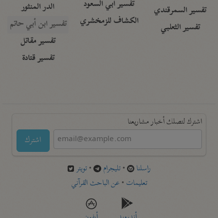
تفسير أبي السعود
الدر المنثور
تفسير السمرقندي
الكشاف للزمخشري
تفسير ابن أبي حاتم
تفسير الثعلبي
تفسير مقاتل
تفسير قتادة
اشترك لتصلك أخبار مشاريعنا
اشترك
راسلنا
•
تليجرام
•
تويتر
تعليمات
•
عن الباحث القرآني
أندرويد
أيفون