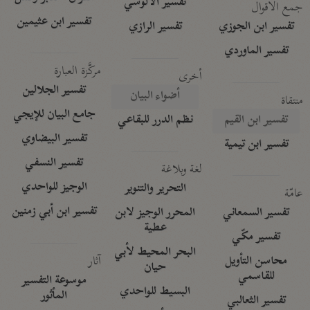
تفسير الآلوسي
جمع الأقوال
تفسير ابن عثيمين
تفسير ابن الجوزي
تفسير الرازي
تفسير الماوردي
مركَّزة العبارة
أخرى
تفسير الجلالين
أضواء البيان
منتقاة
جامع البيان للإيجي
تفسير ابن القيم
نظم الدرر للبقاعي
تفسير البيضاوي
تفسير ابن تيمية
تفسير النسفي
لغة وبلاغة
الوجيز للواحدي
التحرير والتنوير
عامّة
تفسير ابن أبي زمنين
تفسير السمعاني
المحرر الوجيز لابن
عطية
تفسير مكّي
البحر المحيط لأبي
آثار
محاسن التأويل
حيان
للقاسمي
موسوعة التفسير
البسيط للواحدي
المأثور
تفسير الثعالبي