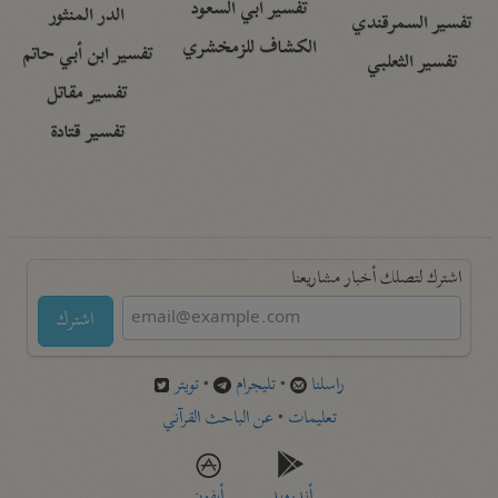
تفسير أبي السعود
الدر المنثور
تفسير السمرقندي
الكشاف للزمخشري
تفسير ابن أبي حاتم
تفسير الثعلبي
تفسير مقاتل
تفسير قتادة
اشترك لتصلك أخبار مشاريعنا
اشترك
راسلنا
•
تليجرام
•
تويتر
تعليمات
•
عن الباحث القرآني
أندرويد
أيفون