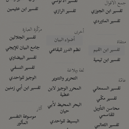
تفسير الآلوسي
جمع الأقوال
تفسير ابن عثيمين
تفسير ابن الجوزي
تفسير الرازي
تفسير الماوردي
مركَّزة العبارة
أخرى
تفسير الجلالين
أضواء البيان
منتقاة
جامع البيان للإيجي
تفسير ابن القيم
نظم الدرر للبقاعي
تفسير البيضاوي
تفسير ابن تيمية
تفسير النسفي
لغة وبلاغة
الوجيز للواحدي
التحرير والتنوير
عامّة
تفسير ابن أبي زمنين
تفسير السمعاني
المحرر الوجيز لابن
عطية
تفسير مكّي
البحر المحيط لأبي
آثار
محاسن التأويل
حيان
للقاسمي
موسوعة التفسير
البسيط للواحدي
المأثور
تفسير الثعالبي