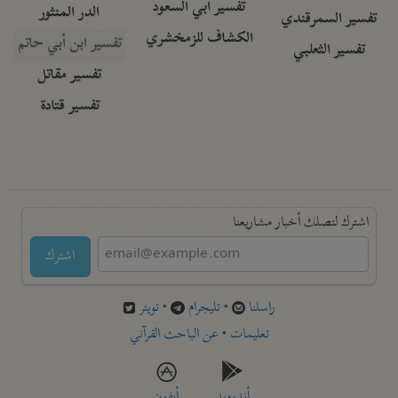
تفسير أبي السعود
الدر المنثور
تفسير السمرقندي
الكشاف للزمخشري
تفسير ابن أبي حاتم
تفسير الثعلبي
تفسير مقاتل
تفسير قتادة
اشترك لتصلك أخبار مشاريعنا
اشترك
راسلنا
•
تليجرام
•
تويتر
تعليمات
•
عن الباحث القرآني
أندرويد
أيفون