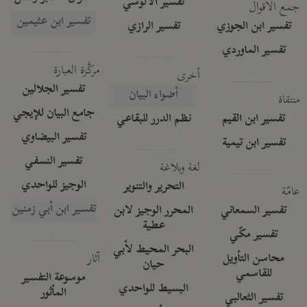
تفسير الآلوسي
جمع الأقوال
تفسير ابن عثيمين
تفسير ابن الجوزي
تفسير الرازي
تفسير الماوردي
مركَّزة العبارة
أخرى
تفسير الجلالين
أضواء البيان
منتقاة
جامع البيان للإيجي
تفسير ابن القيم
نظم الدرر للبقاعي
تفسير البيضاوي
تفسير ابن تيمية
تفسير النسفي
لغة وبلاغة
الوجيز للواحدي
التحرير والتنوير
عامّة
تفسير ابن أبي زمنين
تفسير السمعاني
المحرر الوجيز لابن
عطية
تفسير مكّي
البحر المحيط لأبي
آثار
محاسن التأويل
حيان
للقاسمي
موسوعة التفسير
البسيط للواحدي
المأثور
تفسير الثعالبي