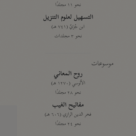
نحو ١١ مجلدًا
التسهيل لعلوم التنزيل
ابن جُزَيّ (٧٤١ هـ)
نحو ٣ مجلدات
موسوعات
روح المعاني
الآلوسي (١٢٧٠ هـ)
نحو ٢٨ مجلدًا
مفاتيح الغيب
فخر الدين الرازي (٦٠٦ هـ)
نحو ٢٤ مجلدًا