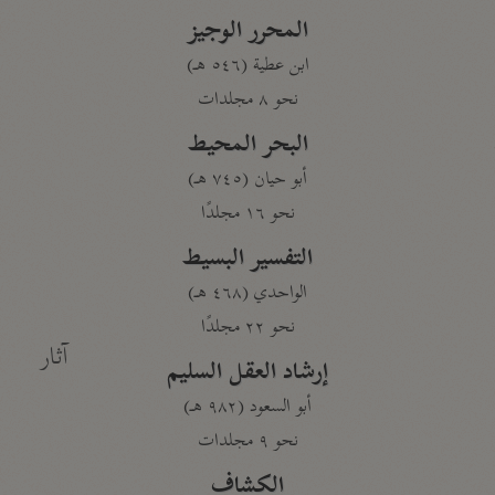
المحرر الوجيز
ابن عطية (٥٤٦ هـ)
نحو ٨ مجلدات
البحر المحيط
أبو حيان (٧٤٥ هـ)
نحو ١٦ مجلدًا
التفسير البسيط
الواحدي (٤٦٨ هـ)
نحو ٢٢ مجلدًا
آثار
إرشاد العقل السليم
أبو السعود (٩٨٢ هـ)
نحو ٩ مجلدات
الكشاف