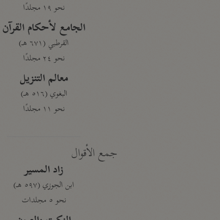
نحو ١٩ مجلدًا
الجامع لأحكام القرآن
القرطبي (٦٧١ هـ)
نحو ٢٤ مجلدًا
معالم التنزيل
البغوي (٥١٦ هـ)
نحو ١١ مجلدًا
جمع الأقوال
زاد المسير
ابن الجوزي (٥٩٧ هـ)
نحو ٥ مجلدات