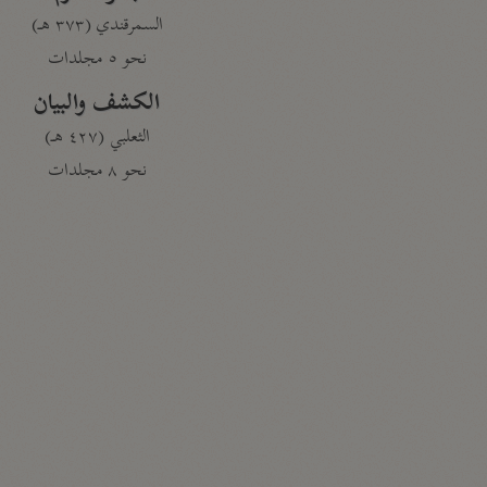
السمرقندي (٣٧٣ هـ)
نحو ٥ مجلدات
الكشف والبيان
الثعلبي (٤٢٧ هـ)
نحو ٨ مجلدات