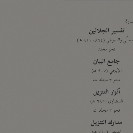
بارة
تفسير الجلالين
حلّي والسيوطي (٨٦٤، ٩١١ هـ)
نحو مجلد
جامع البيان
الإيجي (٩٠٥ هـ)
نحو ٣ مجلدات
أنوار التنزيل
البيضاوي (٦٨٥ هـ)
نحو ٣ مجلدات
مدارك التنزيل
النسفي (٧١٠ هـ)