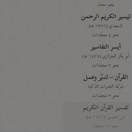
نحو مجلد
تيسير الكريم الرحمن
السعدي (١٣٧٦ هـ)
نحو ٤ مجلدات
أيسر التفاسير
أبو بكر الجزائري (١٤٣٩ هـ)
نحو ٣ مجلدات
القرآن – تدبّر وعمل
شركة الخبرات الذكية
نحو ٣ مجلدات
تفسير القرآن الكريم
ابن عثيمين (١٤٢١ هـ)
نحو ١٥ مجلدًا