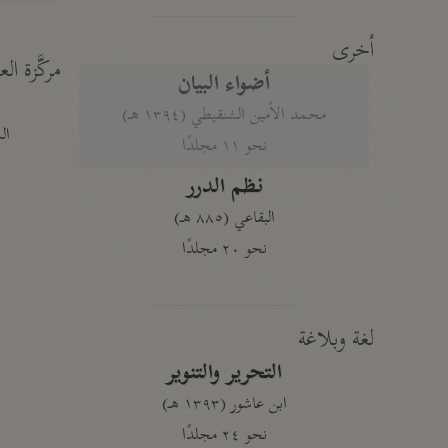
أخرى
مركَّزة الع
أضواء البيان
محمد الأمين الشنقيطي (١٣٩٤ هـ)
الم
نحو ١١ مجلدًا
نظم الدرر
البقاعي (٨٨٥ هـ)
نحو ٢٠ مجلدًا
لغة وبلاغة
التحرير والتنوير
ابن عاشور (١٣٩٣ هـ)
نحو ٢٤ مجلدًا