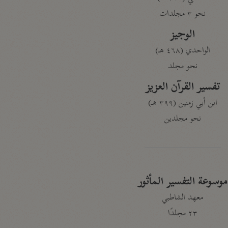
نحو ٣ مجلدات
الوجيز
الواحدي (٤٦٨ هـ)
نحو مجلد
تفسير القرآن العزيز
ابن أبي زمنين (٣٩٩ هـ)
نحو مجلدين
موسوعة التفسير المأثور
معهد الشاطبي
٢٣ مجلدًا