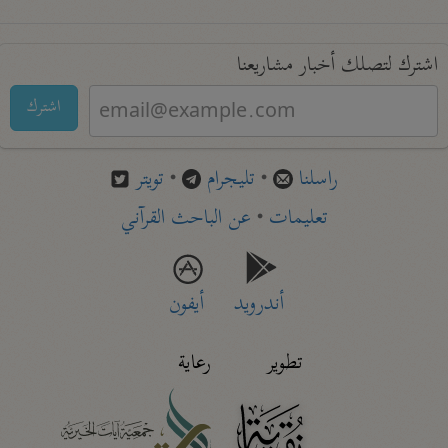
اشترك لتصلك أخبار مشاريعنا
اشترك
راسلنا
•
تليجرام
•
تويتر
تعليمات
•
عن الباحث القرآني
أندرويد
أيفون
تطوير
رعاية