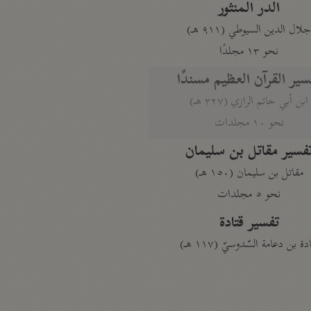
الدر المنثور
لال الدين السيوطي (٩١١ هـ)
نحو ١٣ مجلدًا
سير القرآن العظيم مسندًا
ابن أبي حاتم الرازي (٣٢٧ هـ)
نحو ١٠ مجلدات
فسير مقاتل بن سليمان
مقاتل بن سليمان (١٥٠ هـ)
نحو ٥ مجلدات
تفسير قتادة
دة بن دعامة السّدوسيّ (١١٧ هـ)