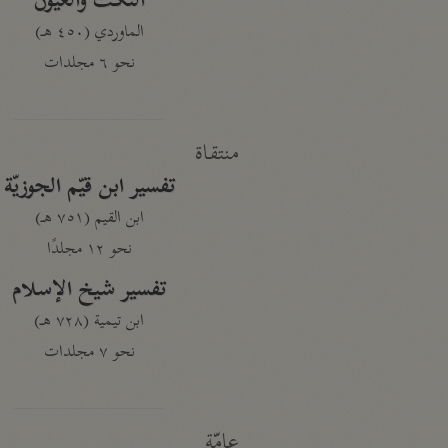
النكت والعيون
الماوردي (٤٥٠ هـ)
نحو ٦ مجلدات
منتقاة
تفسير ابن قيّم الجوزيّة
ابن القيم (٧٥١ هـ)
نحو ١٢ مجلدًا
تفسير شيخ الإسلام
ابن تيمية (٧٢٨ هـ)
نحو ٧ مجلدات
عامّة