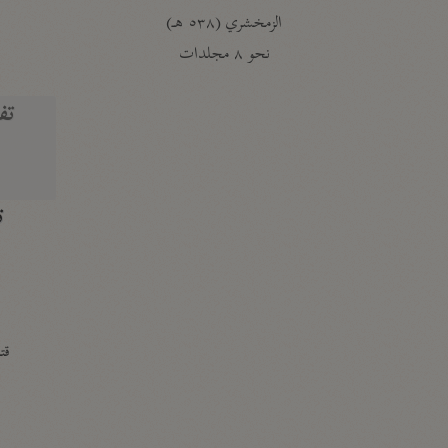
الزمخشري (٥٣٨ هـ)
ج
نحو ٨ مجلدات
تف
ت
قتا