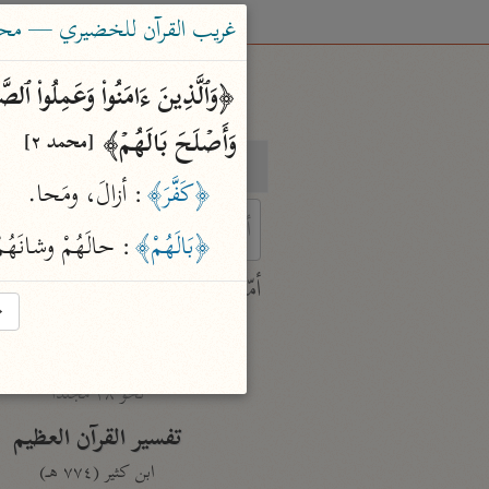
غريب القرآن للخضيري — محم
وَأَصۡلَحَ بَالَهُمۡ﴾ 
[محمد ٢]
بحث
تفسير
﴿كَفَّرَ﴾
: أزالَ، ومَحا.
﴿بَالَهُمْ﴾
: حالَهُمْ وشانَهُمْ 
 characters for results.
أمّهات
→
جامع البيان
ابن جرير الطبري (٣١٠ هـ)
نحو ٢٨ مجلدًا
تفسير القرآن العظيم
ابن كثير (٧٧٤ هـ)