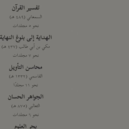
تفسير القرآن
السمعاني (٤٨٩ هـ)
نحو ٥ مجلدات
الهداية إلى بلوغ النهاية
مكي بن أبي طالب (٤٣٧ هـ)
نحو ٧ مجلدات
محاسن التأويل
القاسمي (١٣٣٢ هـ)
نحو ١١ مجلدًا
الجواهر الحسان
الثعالبي (٨٧٥ هـ)
نحو ٦ مجلدات
بحر العلوم