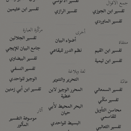
تفسير الآلوسي
جمع الأقوال
تفسير ابن عثيمين
تفسير ابن الجوزي
تفسير الرازي
تفسير الماوردي
مركَّزة العبارة
أخرى
تفسير الجلالين
أضواء البيان
منتقاة
جامع البيان للإيجي
تفسير ابن القيم
نظم الدرر للبقاعي
تفسير البيضاوي
تفسير ابن تيمية
تفسير النسفي
لغة وبلاغة
الوجيز للواحدي
التحرير والتنوير
عامّة
تفسير ابن أبي زمنين
تفسير السمعاني
المحرر الوجيز لابن
عطية
تفسير مكّي
البحر المحيط لأبي
آثار
محاسن التأويل
حيان
للقاسمي
موسوعة التفسير
البسيط للواحدي
المأثور
تفسير الثعالبي