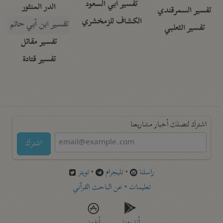
تفسير أبي السعود
الدر المنثور
تفسير السمرقندي
الكشاف للزمخشري
تفسير ابن أبي حاتم
تفسير الثعلبي
تفسير مقاتل
تفسير قتادة
اشترك لتصلك أخبار مشاريعنا
اشترك
راسلنا
•
تليجرام
•
تويتر
تعليمات
•
عن الباحث القرآني
أندرويد
أيفون