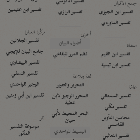
تفسير الآلوسي
جمع الأقوال
تفسير ابن عثيمين
تفسير ابن الجوزي
تفسير الرازي
تفسير الماوردي
مركَّزة العبارة
أخرى
تفسير الجلالين
أضواء البيان
منتقاة
جامع البيان للإيجي
تفسير ابن القيم
نظم الدرر للبقاعي
تفسير البيضاوي
تفسير ابن تيمية
تفسير النسفي
لغة وبلاغة
الوجيز للواحدي
التحرير والتنوير
عامّة
تفسير ابن أبي زمنين
تفسير السمعاني
المحرر الوجيز لابن
عطية
تفسير مكّي
البحر المحيط لأبي
آثار
محاسن التأويل
حيان
للقاسمي
موسوعة التفسير
البسيط للواحدي
المأثور
تفسير الثعالبي