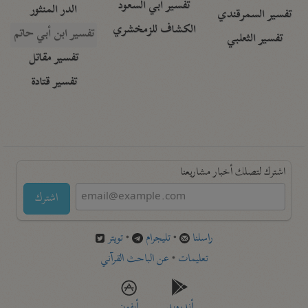
تفسير أبي السعود
الدر المنثور
تفسير السمرقندي
الكشاف للزمخشري
تفسير ابن أبي حاتم
تفسير الثعلبي
تفسير مقاتل
تفسير قتادة
اشترك لتصلك أخبار مشاريعنا
اشترك
راسلنا
•
تليجرام
•
تويتر
تعليمات
•
عن الباحث القرآني
أندرويد
أيفون