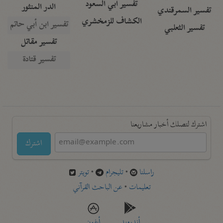
تفسير أبي السعود
الدر المنثور
تفسير السمرقندي
الكشاف للزمخشري
تفسير ابن أبي حاتم
تفسير الثعلبي
تفسير مقاتل
تفسير قتادة
اشترك لتصلك أخبار مشاريعنا
اشترك
راسلنا
•
تليجرام
•
تويتر
تعليمات
•
عن الباحث القرآني
أندرويد
أيفون