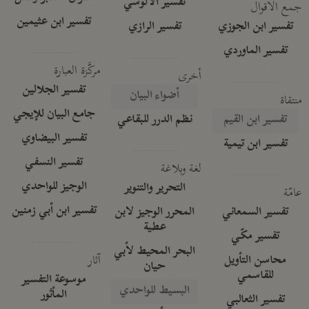
تفسير الآلوسي
جمع الأقوال
تفسير ابن عثيمين
تفسير ابن الجوزي
تفسير الرازي
تفسير الماوردي
مركَّزة العبارة
أخرى
تفسير الجلالين
أضواء البيان
منتقاة
جامع البيان للإيجي
تفسير ابن القيم
نظم الدرر للبقاعي
تفسير البيضاوي
تفسير ابن تيمية
تفسير النسفي
لغة وبلاغة
الوجيز للواحدي
التحرير والتنوير
عامّة
تفسير ابن أبي زمنين
تفسير السمعاني
المحرر الوجيز لابن
عطية
تفسير مكّي
البحر المحيط لأبي
آثار
محاسن التأويل
حيان
للقاسمي
موسوعة التفسير
البسيط للواحدي
المأثور
تفسير الثعالبي