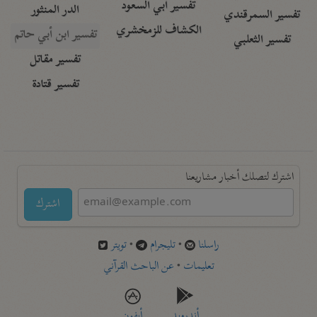
تفسير أبي السعود
الدر المنثور
تفسير السمرقندي
الكشاف للزمخشري
تفسير ابن أبي حاتم
تفسير الثعلبي
تفسير مقاتل
تفسير قتادة
اشترك لتصلك أخبار مشاريعنا
اشترك
راسلنا
•
تليجرام
•
تويتر
تعليمات
•
عن الباحث القرآني
أندرويد
أيفون