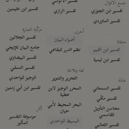
تفسير الآلوسي
جمع الأقوال
تفسير ابن عثيمين
تفسير ابن الجوزي
تفسير الرازي
تفسير الماوردي
مركَّزة العبارة
أخرى
تفسير الجلالين
أضواء البيان
منتقاة
جامع البيان للإيجي
تفسير ابن القيم
نظم الدرر للبقاعي
تفسير البيضاوي
تفسير ابن تيمية
تفسير النسفي
لغة وبلاغة
الوجيز للواحدي
التحرير والتنوير
عامّة
تفسير ابن أبي زمنين
تفسير السمعاني
المحرر الوجيز لابن
عطية
تفسير مكّي
البحر المحيط لأبي
آثار
محاسن التأويل
حيان
للقاسمي
موسوعة التفسير
البسيط للواحدي
المأثور
تفسير الثعالبي