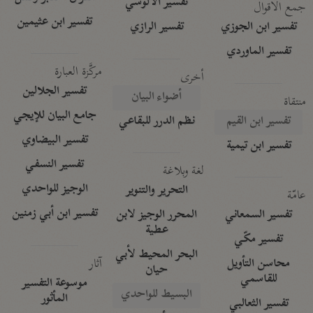
تفسير الآلوسي
جمع الأقوال
تفسير ابن عثيمين
تفسير ابن الجوزي
تفسير الرازي
تفسير الماوردي
مركَّزة العبارة
أخرى
تفسير الجلالين
أضواء البيان
منتقاة
جامع البيان للإيجي
تفسير ابن القيم
نظم الدرر للبقاعي
تفسير البيضاوي
تفسير ابن تيمية
تفسير النسفي
لغة وبلاغة
الوجيز للواحدي
التحرير والتنوير
عامّة
تفسير ابن أبي زمنين
تفسير السمعاني
المحرر الوجيز لابن
عطية
تفسير مكّي
البحر المحيط لأبي
آثار
محاسن التأويل
حيان
للقاسمي
موسوعة التفسير
البسيط للواحدي
المأثور
تفسير الثعالبي