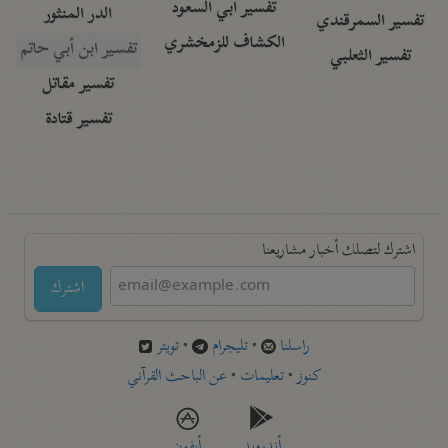
تفسير أبي السعود
الدر المنثور
تفسير السمرقندي
الكشاف للزمخشري
تفسير ابن أبي حاتم
تفسير الثعلبي
تفسير مقاتل
تفسير قتادة
اشترك لتصلك أخبار مشاريعنا
اشترك
راسلنا
•
تليجرام
•
تويتر
كنوز
•
تعليمات
•
عن الباحث القرآني
أندرويد
أيفون