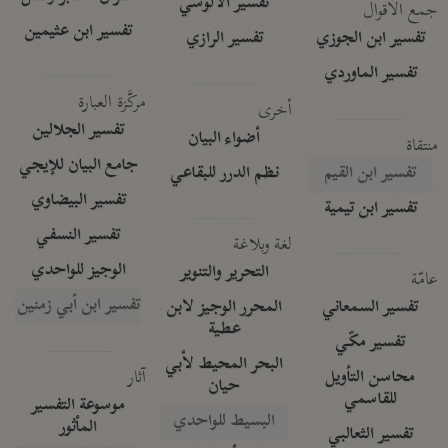
تفسير الآلوسي
جمع الأقوال
تفسير ابن عثيمين
تفسير ابن الجوزي
تفسير الرازي
تفسير الماوردي
مركَّزة العبارة
أخرى
تفسير الجلالين
أضواء البيان
منتقاة
جامع البيان للإيجي
تفسير ابن القيم
نظم الدرر للبقاعي
تفسير البيضاوي
تفسير ابن تيمية
تفسير النسفي
لغة وبلاغة
الوجيز للواحدي
التحرير والتنوير
عامّة
تفسير ابن أبي زمنين
تفسير السمعاني
المحرر الوجيز لابن
عطية
تفسير مكّي
البحر المحيط لأبي
آثار
محاسن التأويل
حيان
للقاسمي
موسوعة التفسير
البسيط للواحدي
المأثور
تفسير الثعالبي