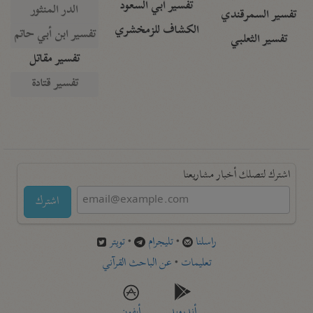
تفسير أبي السعود
الدر المنثور
تفسير السمرقندي
الكشاف للزمخشري
تفسير ابن أبي حاتم
تفسير الثعلبي
تفسير مقاتل
تفسير قتادة
اشترك لتصلك أخبار مشاريعنا
اشترك
راسلنا
•
تليجرام
•
تويتر
تعليمات
•
عن الباحث القرآني
أندرويد
أيفون