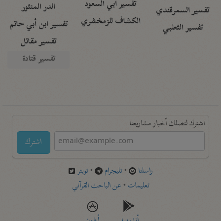
تفسير أبي السعود
الدر المنثور
تفسير السمرقندي
الكشاف للزمخشري
تفسير ابن أبي حاتم
تفسير الثعلبي
تفسير مقاتل
تفسير قتادة
اشترك لتصلك أخبار مشاريعنا
اشترك
راسلنا
•
تليجرام
•
تويتر
تعليمات
•
عن الباحث القرآني
أندرويد
أيفون