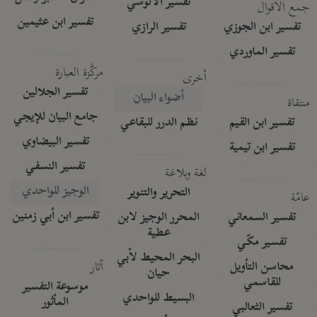
تفسير الآلوسي
جمع الأقوال
تفسير ابن عثيمين
تفسير ابن الجوزي
تفسير الرازي
تفسير الماوردي
مركَّزة العبارة
أخرى
تفسير الجلالين
أضواء البيان
منتقاة
جامع البيان للإيجي
تفسير ابن القيم
نظم الدرر للبقاعي
تفسير البيضاوي
تفسير ابن تيمية
تفسير النسفي
لغة وبلاغة
الوجيز للواحدي
التحرير والتنوير
عامّة
تفسير ابن أبي زمنين
تفسير السمعاني
المحرر الوجيز لابن
عطية
تفسير مكّي
البحر المحيط لأبي
آثار
محاسن التأويل
حيان
للقاسمي
موسوعة التفسير
البسيط للواحدي
المأثور
تفسير الثعالبي