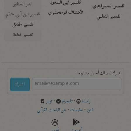
تفسير أبي السعود
الدر المنثور
تفسير السمرقندي
الكشاف للزمخشري
تفسير ابن أبي حاتم
تفسير الثعلبي
تفسير مقاتل
تفسير قتادة
اشترك لتصلك أخبار مشاريعنا
اشترك
راسلنا
•
تليجرام
•
تويتر
كنوز
•
تعليمات
•
عن الباحث القرآني
أندرويد
أيفون