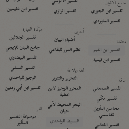
تفسير الآلوسي
جمع الأقوال
تفسير ابن عثيمين
تفسير ابن الجوزي
تفسير الرازي
تفسير الماوردي
مركَّزة العبارة
أخرى
تفسير الجلالين
أضواء البيان
منتقاة
جامع البيان للإيجي
تفسير ابن القيم
نظم الدرر للبقاعي
تفسير البيضاوي
تفسير ابن تيمية
تفسير النسفي
لغة وبلاغة
الوجيز للواحدي
التحرير والتنوير
عامّة
تفسير ابن أبي زمنين
تفسير السمعاني
المحرر الوجيز لابن
عطية
تفسير مكّي
البحر المحيط لأبي
آثار
محاسن التأويل
حيان
للقاسمي
موسوعة التفسير
البسيط للواحدي
المأثور
تفسير الثعالبي