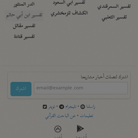
تفسير أبي السعود
الدر المنثور
تفسير السمرقندي
الكشاف للزمخشري
تفسير ابن أبي حاتم
تفسير الثعلبي
تفسير مقاتل
تفسير قتادة
اشترك لتصلك أخبار مشاريعنا
اشترك
راسلنا
•
تليجرام
•
تويتر
تعليمات
•
عن الباحث القرآني
أندرويد
أيفون