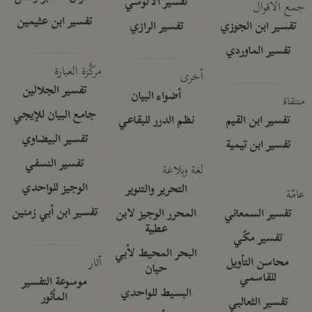
تفسير الآلوسي
جمع الأقوال
تفسير ابن عثيمين
تفسير ابن الجوزي
تفسير الرازي
تفسير الماوردي
مركَّزة العبارة
أخرى
تفسير الجلالين
أضواء البيان
منتقاة
جامع البيان للإيجي
تفسير ابن القيم
نظم الدرر للبقاعي
تفسير البيضاوي
تفسير ابن تيمية
تفسير النسفي
لغة وبلاغة
الوجيز للواحدي
التحرير والتنوير
عامّة
تفسير ابن أبي زمنين
تفسير السمعاني
المحرر الوجيز لابن
عطية
تفسير مكّي
البحر المحيط لأبي
آثار
محاسن التأويل
حيان
للقاسمي
موسوعة التفسير
البسيط للواحدي
المأثور
تفسير الثعالبي