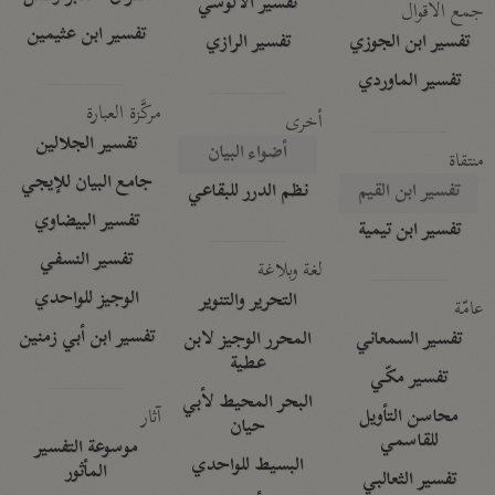
تفسير الآلوسي
جمع الأقوال
تفسير ابن عثيمين
تفسير ابن الجوزي
تفسير الرازي
تفسير الماوردي
مركَّزة العبارة
أخرى
تفسير الجلالين
أضواء البيان
منتقاة
جامع البيان للإيجي
تفسير ابن القيم
نظم الدرر للبقاعي
تفسير البيضاوي
تفسير ابن تيمية
تفسير النسفي
لغة وبلاغة
الوجيز للواحدي
التحرير والتنوير
عامّة
تفسير ابن أبي زمنين
تفسير السمعاني
المحرر الوجيز لابن
عطية
تفسير مكّي
البحر المحيط لأبي
آثار
محاسن التأويل
حيان
للقاسمي
موسوعة التفسير
البسيط للواحدي
المأثور
تفسير الثعالبي