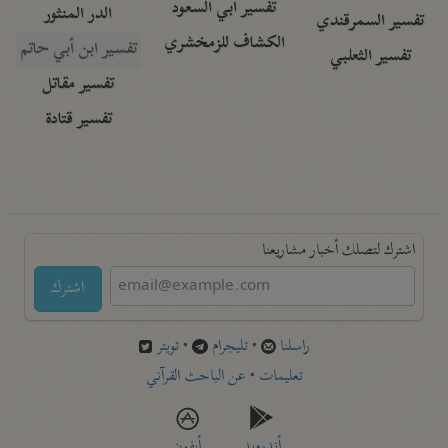
تفسير أبي السعود
الدر المنثور
تفسير السمرقندي
الكشاف للزمخشري
تفسير ابن أبي حاتم
تفسير الثعلبي
تفسير مقاتل
تفسير قتادة
اشترك لتصلك أخبار مشاريعنا
اشترك
راسلنا
•
تليجرام
•
تويتر
تعليمات
•
عن الباحث القرآني
أندرويد
أيفون