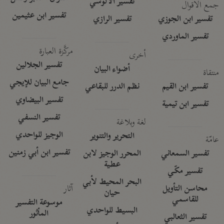
تفسير الآلوسي
جمع الأقوال
تفسير ابن عثيمين
تفسير ابن الجوزي
تفسير الرازي
تفسير الماوردي
مركَّزة العبارة
أخرى
تفسير الجلالين
أضواء البيان
منتقاة
جامع البيان للإيجي
تفسير ابن القيم
نظم الدرر للبقاعي
تفسير البيضاوي
تفسير ابن تيمية
تفسير النسفي
لغة وبلاغة
الوجيز للواحدي
التحرير والتنوير
عامّة
تفسير ابن أبي زمنين
تفسير السمعاني
المحرر الوجيز لابن
عطية
تفسير مكّي
البحر المحيط لأبي
آثار
محاسن التأويل
حيان
للقاسمي
موسوعة التفسير
البسيط للواحدي
المأثور
تفسير الثعالبي