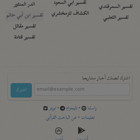
تفسير أبي السعود
الدر المنثور
تفسير السمرقندي
الكشاف للزمخشري
تفسير ابن أبي حاتم
تفسير الثعلبي
تفسير مقاتل
تفسير قتادة
اشترك لتصلك أخبار مشاريعنا
اشترك
راسلنا
•
تليجرام
•
تويتر
تعليمات
•
عن الباحث القرآني
أندرويد
أيفون