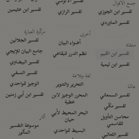
تفسير الآلوسي
جمع الأقوال
تفسير ابن عثيمين
تفسير ابن الجوزي
تفسير الرازي
تفسير الماوردي
مركَّزة العبارة
أخرى
تفسير الجلالين
أضواء البيان
منتقاة
جامع البيان للإيجي
تفسير ابن القيم
نظم الدرر للبقاعي
تفسير البيضاوي
تفسير ابن تيمية
تفسير النسفي
لغة وبلاغة
الوجيز للواحدي
التحرير والتنوير
عامّة
تفسير ابن أبي زمنين
تفسير السمعاني
المحرر الوجيز لابن
عطية
تفسير مكّي
البحر المحيط لأبي
آثار
محاسن التأويل
حيان
للقاسمي
موسوعة التفسير
البسيط للواحدي
المأثور
تفسير الثعالبي