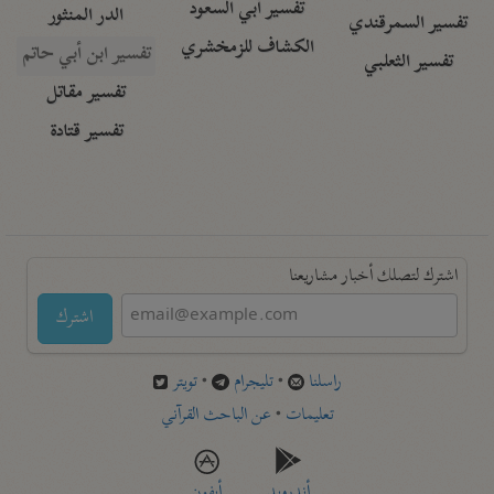
تفسير أبي السعود
الدر المنثور
تفسير السمرقندي
الكشاف للزمخشري
تفسير ابن أبي حاتم
تفسير الثعلبي
تفسير مقاتل
تفسير قتادة
اشترك لتصلك أخبار مشاريعنا
اشترك
راسلنا
•
تليجرام
•
تويتر
تعليمات
•
عن الباحث القرآني
أندرويد
أيفون