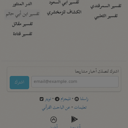
تفسير أبي السعود
الدر المنثور
تفسير السمرقندي
الكشاف للزمخشري
تفسير ابن أبي حاتم
تفسير الثعلبي
تفسير مقاتل
تفسير قتادة
اشترك لتصلك أخبار مشاريعنا
اشترك
راسلنا
•
تليجرام
•
تويتر
تعليمات
•
عن الباحث القرآني
أندرويد
أيفون