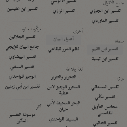
تفسير الآلوسي
جمع الأقوال
تفسير ابن عثيمين
تفسير ابن الجوزي
تفسير الرازي
تفسير الماوردي
مركَّزة العبارة
أخرى
تفسير الجلالين
أضواء البيان
منتقاة
جامع البيان للإيجي
تفسير ابن القيم
نظم الدرر للبقاعي
تفسير البيضاوي
تفسير ابن تيمية
تفسير النسفي
لغة وبلاغة
الوجيز للواحدي
التحرير والتنوير
عامّة
تفسير ابن أبي زمنين
تفسير السمعاني
المحرر الوجيز لابن
عطية
تفسير مكّي
البحر المحيط لأبي
آثار
محاسن التأويل
حيان
للقاسمي
موسوعة التفسير
البسيط للواحدي
المأثور
تفسير الثعالبي