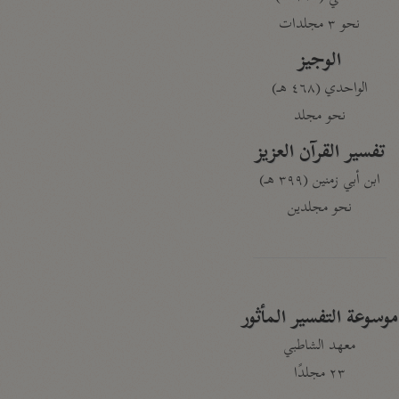
نحو ٣ مجلدات
الوجيز
الواحدي (٤٦٨ هـ)
نحو مجلد
تفسير القرآن العزيز
ابن أبي زمنين (٣٩٩ هـ)
نحو مجلدين
موسوعة التفسير المأثور
معهد الشاطبي
٢٣ مجلدًا