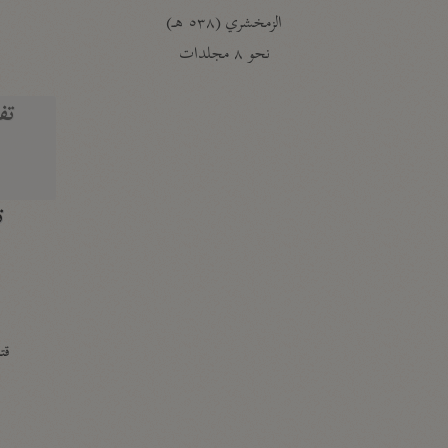
الزمخشري (٥٣٨ هـ)
ج
نحو ٨ مجلدات
تف
ت
قتا