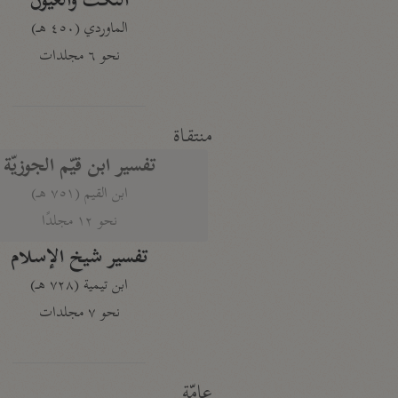
النكت والعيون
الماوردي (٤٥٠ هـ)
نحو ٦ مجلدات
منتقاة
تفسير ابن قيّم الجوزيّة
ابن القيم (٧٥١ هـ)
نحو ١٢ مجلدًا
تفسير شيخ الإسلام
ابن تيمية (٧٢٨ هـ)
نحو ٧ مجلدات
عامّة