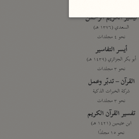
نحو مجلد
تيسير الكريم الرحمن
السعدي (١٣٧٦ هـ)
نحو ٤ مجلدات
أيسر التفاسير
أبو بكر الجزائري (١٤٣٩ هـ)
نحو ٣ مجلدات
القرآن – تدبّر وعمل
شركة الخبرات الذكية
نحو ٣ مجلدات
تفسير القرآن الكريم
ابن عثيمين (١٤٢١ هـ)
نحو ١٥ مجلدًا