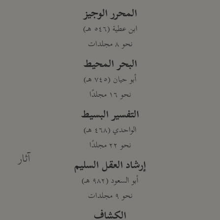
المحرر الوجيز
ابن عطية (٥٤٦ هـ)
نحو ٨ مجلدات
البحر المحيط
أبو حيان (٧٤٥ هـ)
نحو ١٦ مجلدًا
التفسير البسيط
الواحدي (٤٦٨ هـ)
نحو ٢٢ مجلدًا
آثار
إرشاد العقل السليم
أبو السعود (٩٨٢ هـ)
نحو ٩ مجلدات
الكشاف