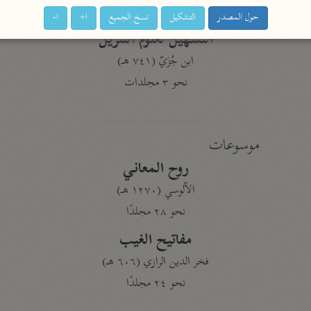
نحو ١١ مجلدًا
حول المصدر
التشكيل
نسخ الجميع
ا+
ا-
التسهيل لعلوم التنزيل
ابن جُزَيّ (٧٤١ هـ)
نحو ٣ مجلدات
موسوعات
روح المعاني
الآلوسي (١٢٧٠ هـ)
نحو ٢٨ مجلدًا
مفاتيح الغيب
فخر الدين الرازي (٦٠٦ هـ)
نحو ٢٤ مجلدًا