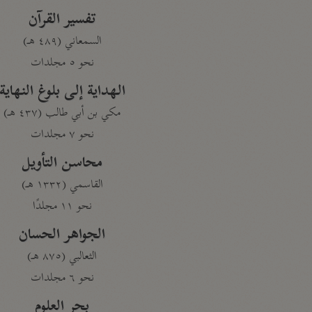
تفسير القرآن
السمعاني (٤٨٩ هـ)
نحو ٥ مجلدات
الهداية إلى بلوغ النهاية
مكي بن أبي طالب (٤٣٧ هـ)
نحو ٧ مجلدات
محاسن التأويل
القاسمي (١٣٣٢ هـ)
نحو ١١ مجلدًا
الجواهر الحسان
الثعالبي (٨٧٥ هـ)
نحو ٦ مجلدات
بحر العلوم