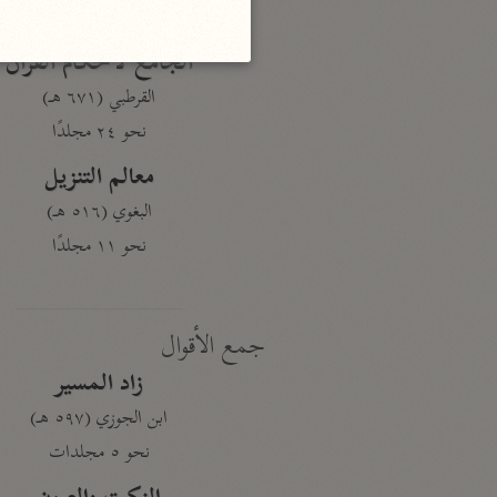
نحو ١٩ مجلدًا
الجامع لأحكام القرآن
القرطبي (٦٧١ هـ)
نحو ٢٤ مجلدًا
معالم التنزيل
البغوي (٥١٦ هـ)
نحو ١١ مجلدًا
جمع الأقوال
زاد المسير
ابن الجوزي (٥٩٧ هـ)
نحو ٥ مجلدات