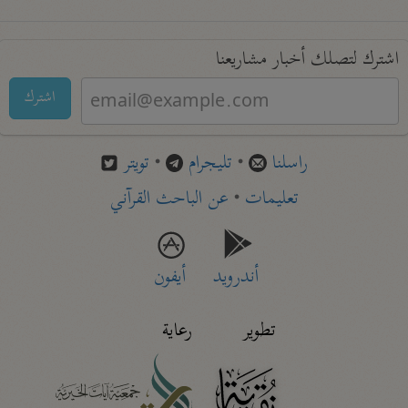
اشترك لتصلك أخبار مشاريعنا
اشترك
راسلنا
•
تليجرام
•
تويتر
تعليمات
•
عن الباحث القرآني
أندرويد
أيفون
تطوير
رعاية