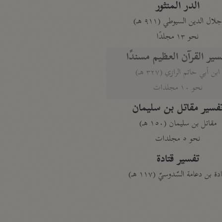
الدر المنثور
لال الدين السيوطي (٩١١ هـ)
نحو ١٣ مجلدًا
سير القرآن العظيم مسندًا
ابن أبي حاتم الرازي (٣٢٧ هـ)
نحو ١٠ مجلدات
فسير مقاتل بن سليمان
مقاتل بن سليمان (١٥٠ هـ)
نحو ٥ مجلدات
تفسير قتادة
دة بن دعامة السّدوسيّ (١١٧ هـ)