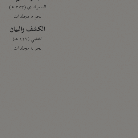
السمرقندي (٣٧٣ هـ)
نحو ٥ مجلدات
الكشف والبيان
الثعلبي (٤٢٧ هـ)
نحو ٨ مجلدات