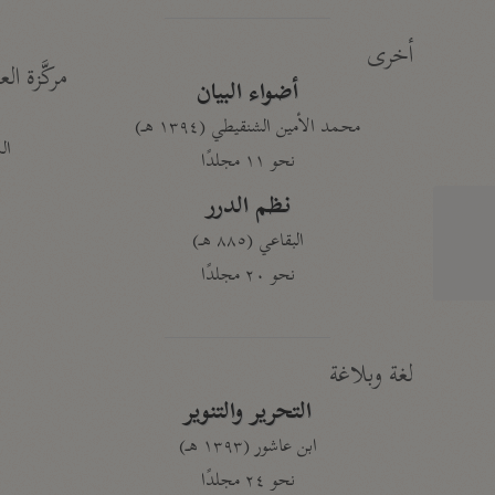
أخرى
مركَّزة الع
أضواء البيان
محمد الأمين الشنقيطي (١٣٩٤ هـ)
الم
نحو ١١ مجلدًا
نظم الدرر
البقاعي (٨٨٥ هـ)
نحو ٢٠ مجلدًا
لغة وبلاغة
التحرير والتنوير
ابن عاشور (١٣٩٣ هـ)
نحو ٢٤ مجلدًا