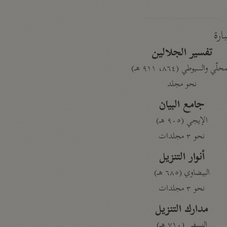
بارة
تفسير الجلالين
حلّي والسيوطي (٨٦٤، ٩١١ هـ)
نحو مجلد
جامع البيان
الإيجي (٩٠٥ هـ)
نحو ٣ مجلدات
أنوار التنزيل
البيضاوي (٦٨٥ هـ)
نحو ٣ مجلدات
مدارك التنزيل
النسفي (٧١٠ هـ)