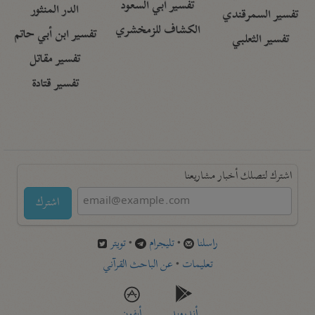
تفسير أبي السعود
الدر المنثور
تفسير السمرقندي
الكشاف للزمخشري
تفسير ابن أبي حاتم
تفسير الثعلبي
تفسير مقاتل
تفسير قتادة
اشترك لتصلك أخبار مشاريعنا
اشترك
راسلنا
•
تليجرام
•
تويتر
تعليمات
•
عن الباحث القرآني
أندرويد
أيفون