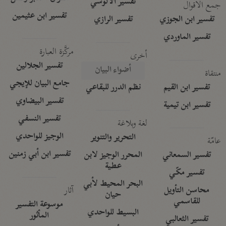
تفسير الآلوسي
جمع الأقوال
تفسير ابن عثيمين
تفسير ابن الجوزي
تفسير الرازي
تفسير الماوردي
مركَّزة العبارة
أخرى
تفسير الجلالين
أضواء البيان
منتقاة
جامع البيان للإيجي
تفسير ابن القيم
نظم الدرر للبقاعي
تفسير البيضاوي
تفسير ابن تيمية
تفسير النسفي
لغة وبلاغة
الوجيز للواحدي
التحرير والتنوير
عامّة
تفسير ابن أبي زمنين
تفسير السمعاني
المحرر الوجيز لابن
عطية
تفسير مكّي
البحر المحيط لأبي
آثار
محاسن التأويل
حيان
للقاسمي
موسوعة التفسير
البسيط للواحدي
المأثور
تفسير الثعالبي