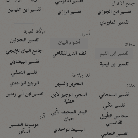
تفسير الآلوسي
جمع الأقوال
تفسير ابن عثيمين
تفسير ابن الجوزي
تفسير الرازي
تفسير الماوردي
مركَّزة العبارة
أخرى
تفسير الجلالين
أضواء البيان
منتقاة
جامع البيان للإيجي
تفسير ابن القيم
نظم الدرر للبقاعي
تفسير البيضاوي
تفسير ابن تيمية
تفسير النسفي
لغة وبلاغة
الوجيز للواحدي
التحرير والتنوير
عامّة
تفسير ابن أبي زمنين
تفسير السمعاني
المحرر الوجيز لابن
عطية
تفسير مكّي
البحر المحيط لأبي
آثار
محاسن التأويل
حيان
للقاسمي
موسوعة التفسير
البسيط للواحدي
المأثور
تفسير الثعالبي