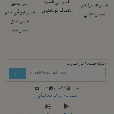
تفسير أبي السعود
الدر المنثور
تفسير السمرقندي
الكشاف للزمخشري
تفسير ابن أبي حاتم
تفسير الثعلبي
تفسير مقاتل
تفسير قتادة
اشترك لتصلك أخبار مشاريعنا
اشترك
راسلنا
•
تليجرام
•
تويتر
تعليمات
•
عن الباحث القرآني
أندرويد
أيفون