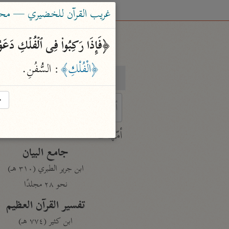
غريب القرآن للخضيري — محم
﴿فَإِذَا رَكِبُوا۟ فِی ٱلۡفُلۡكِ دَعَوُا۟
﴿الْفُلْكِ﴾
: السُّفُنِ.
بحث
تفسير
→
 characters for results.
أمّهات
جامع البيان
ابن جرير الطبري (٣١٠ هـ)
نحو ٢٨ مجلدًا
تفسير القرآن العظيم
ابن كثير (٧٧٤ هـ)