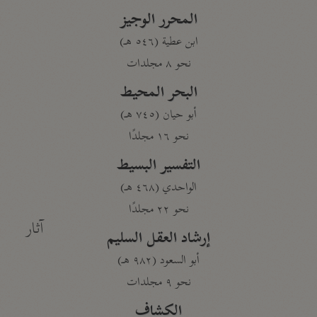
المحرر الوجيز
ابن عطية (٥٤٦ هـ)
نحو ٨ مجلدات
البحر المحيط
أبو حيان (٧٤٥ هـ)
نحو ١٦ مجلدًا
التفسير البسيط
الواحدي (٤٦٨ هـ)
نحو ٢٢ مجلدًا
آثار
إرشاد العقل السليم
أبو السعود (٩٨٢ هـ)
نحو ٩ مجلدات
الكشاف