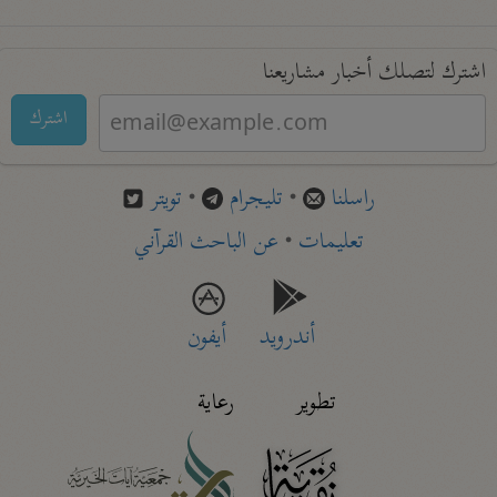
اشترك لتصلك أخبار مشاريعنا
اشترك
راسلنا
•
تليجرام
•
تويتر
تعليمات
•
عن الباحث القرآني
أندرويد
أيفون
تطوير
رعاية