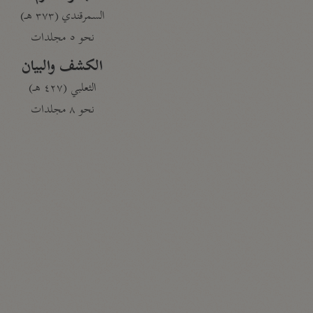
السمرقندي (٣٧٣ هـ)
نحو ٥ مجلدات
الكشف والبيان
الثعلبي (٤٢٧ هـ)
نحو ٨ مجلدات