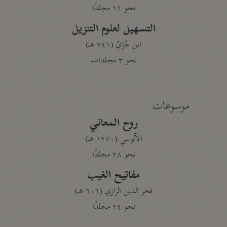
نحو ١١ مجلدًا
التسهيل لعلوم التنزيل
ابن جُزَيّ (٧٤١ هـ)
نحو ٣ مجلدات
موسوعات
روح المعاني
الآلوسي (١٢٧٠ هـ)
نحو ٢٨ مجلدًا
مفاتيح الغيب
فخر الدين الرازي (٦٠٦ هـ)
نحو ٢٤ مجلدًا