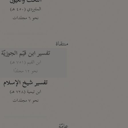
النكت والعيون
الماوردي (٤٥٠ هـ)
نحو ٦ مجلدات
منتقاة
تفسير ابن قيّم الجوزيّة
ابن القيم (٧٥١ هـ)
نحو ١٢ مجلدًا
تفسير شيخ الإسلام
ابن تيمية (٧٢٨ هـ)
نحو ٧ مجلدات
عامّة