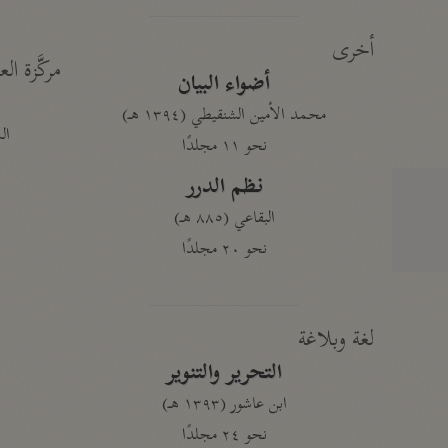
أخرى
مركَّزة الع
أضواء البيان
محمد الأمين الشنقيطي (١٣٩٤ هـ)
الم
نحو ١١ مجلدًا
نظم الدرر
البقاعي (٨٨٥ هـ)
نحو ٢٠ مجلدًا
لغة وبلاغة
التحرير والتنوير
ابن عاشور (١٣٩٣ هـ)
نحو ٢٤ مجلدًا