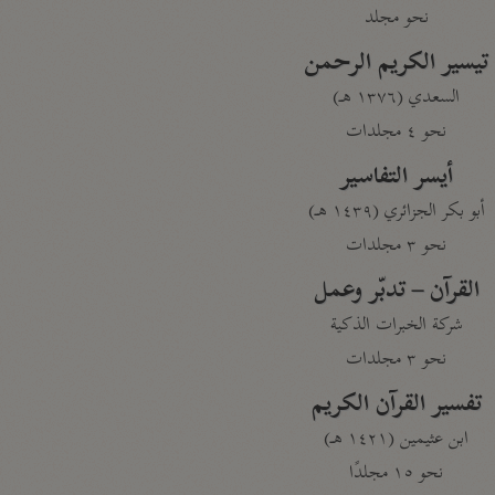
نحو مجلد
تيسير الكريم الرحمن
السعدي (١٣٧٦ هـ)
نحو ٤ مجلدات
أيسر التفاسير
أبو بكر الجزائري (١٤٣٩ هـ)
نحو ٣ مجلدات
القرآن – تدبّر وعمل
شركة الخبرات الذكية
نحو ٣ مجلدات
تفسير القرآن الكريم
ابن عثيمين (١٤٢١ هـ)
نحو ١٥ مجلدًا