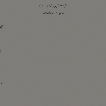
الزمخشري (٥٣٨ هـ)
ج
نحو ٨ مجلدات
تف
ت
قتا