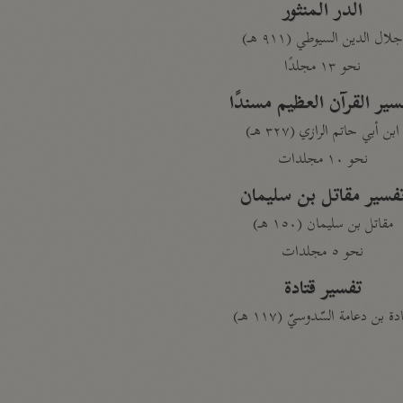
الدر المنثور
لال الدين السيوطي (٩١١ هـ)
نحو ١٣ مجلدًا
سير القرآن العظيم مسندًا
ابن أبي حاتم الرازي (٣٢٧ هـ)
نحو ١٠ مجلدات
فسير مقاتل بن سليمان
مقاتل بن سليمان (١٥٠ هـ)
نحو ٥ مجلدات
تفسير قتادة
دة بن دعامة السّدوسيّ (١١٧ هـ)