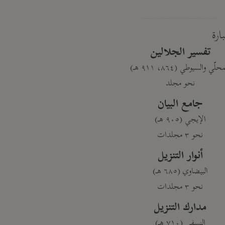
بارة
تفسير الجلالين
حلّي والسيوطي (٨٦٤، ٩١١ هـ)
نحو مجلد
جامع البيان
الإيجي (٩٠٥ هـ)
نحو ٣ مجلدات
أنوار التنزيل
البيضاوي (٦٨٥ هـ)
نحو ٣ مجلدات
مدارك التنزيل
النسفي (٧١٠ هـ)