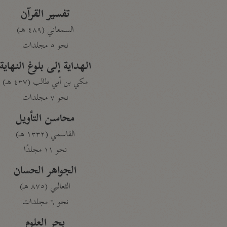
تفسير القرآن
السمعاني (٤٨٩ هـ)
نحو ٥ مجلدات
الهداية إلى بلوغ النهاية
مكي بن أبي طالب (٤٣٧ هـ)
نحو ٧ مجلدات
محاسن التأويل
القاسمي (١٣٣٢ هـ)
نحو ١١ مجلدًا
الجواهر الحسان
الثعالبي (٨٧٥ هـ)
نحو ٦ مجلدات
بحر العلوم