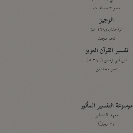
نحو ٣ مجلدات
الوجيز
الواحدي (٤٦٨ هـ)
نحو مجلد
تفسير القرآن العزيز
ابن أبي زمنين (٣٩٩ هـ)
نحو مجلدين
موسوعة التفسير المأثور
معهد الشاطبي
٢٣ مجلدًا