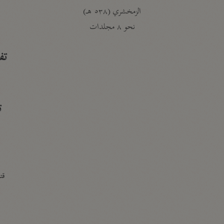
الزمخشري (٥٣٨ هـ)
ج
نحو ٨ مجلدات
تف
ت
قتا