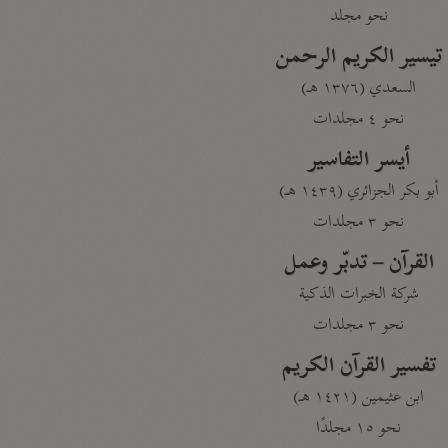
نحو مجلد
تيسير الكريم الرحمن
السعدي (١٣٧٦ هـ)
نحو ٤ مجلدات
أيسر التفاسير
أبو بكر الجزائري (١٤٣٩ هـ)
نحو ٣ مجلدات
القرآن – تدبّر وعمل
شركة الخبرات الذكية
نحو ٣ مجلدات
تفسير القرآن الكريم
ابن عثيمين (١٤٢١ هـ)
نحو ١٥ مجلدًا