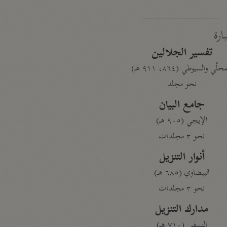
بارة
تفسير الجلالين
حلّي والسيوطي (٨٦٤، ٩١١ هـ)
نحو مجلد
جامع البيان
الإيجي (٩٠٥ هـ)
نحو ٣ مجلدات
أنوار التنزيل
البيضاوي (٦٨٥ هـ)
نحو ٣ مجلدات
مدارك التنزيل
النسفي (٧١٠ هـ)