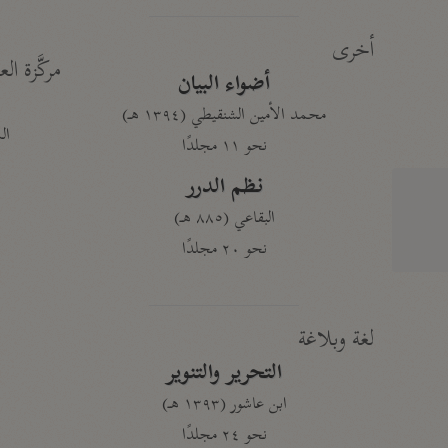
أخرى
مركَّزة الع
أضواء البيان
محمد الأمين الشنقيطي (١٣٩٤ هـ)
الم
نحو ١١ مجلدًا
نظم الدرر
البقاعي (٨٨٥ هـ)
نحو ٢٠ مجلدًا
لغة وبلاغة
التحرير والتنوير
ابن عاشور (١٣٩٣ هـ)
نحو ٢٤ مجلدًا