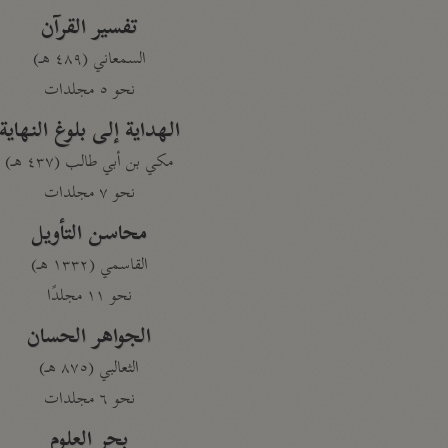
تفسير القرآن
السمعاني (٤٨٩ هـ)
نحو ٥ مجلدات
الهداية إلى بلوغ النهاية
مكي بن أبي طالب (٤٣٧ هـ)
نحو ٧ مجلدات
محاسن التأويل
القاسمي (١٣٣٢ هـ)
نحو ١١ مجلدًا
الجواهر الحسان
الثعالبي (٨٧٥ هـ)
نحو ٦ مجلدات
بحر العلوم