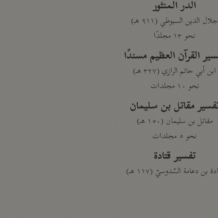
الدر المنثور
لال الدين السيوطي (٩١١ هـ)
نحو ١٣ مجلدًا
سير القرآن العظيم مسندًا
ابن أبي حاتم الرازي (٣٢٧ هـ)
نحو ١٠ مجلدات
فسير مقاتل بن سليمان
مقاتل بن سليمان (١٥٠ هـ)
نحو ٥ مجلدات
تفسير قتادة
دة بن دعامة السّدوسيّ (١١٧ هـ)