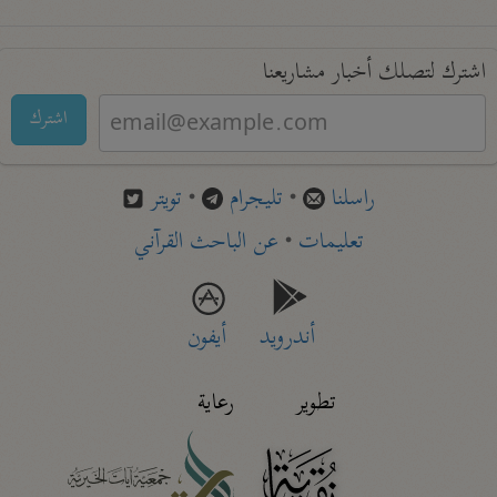
اشترك لتصلك أخبار مشاريعنا
اشترك
راسلنا
•
تليجرام
•
تويتر
تعليمات
•
عن الباحث القرآني
أندرويد
أيفون
تطوير
رعاية