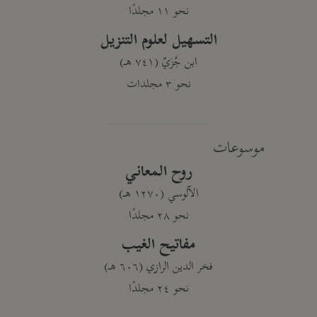
نحو ١١ مجلدًا
التسهيل لعلوم التنزيل
ابن جُزَيّ (٧٤١ هـ)
نحو ٣ مجلدات
موسوعات
روح المعاني
الآلوسي (١٢٧٠ هـ)
نحو ٢٨ مجلدًا
مفاتيح الغيب
فخر الدين الرازي (٦٠٦ هـ)
نحو ٢٤ مجلدًا