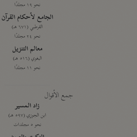
نحو ١٩ مجلدًا
الجامع لأحكام القرآن
القرطبي (٦٧١ هـ)
نحو ٢٤ مجلدًا
معالم التنزيل
البغوي (٥١٦ هـ)
نحو ١١ مجلدًا
جمع الأقوال
زاد المسير
ابن الجوزي (٥٩٧ هـ)
نحو ٥ مجلدات