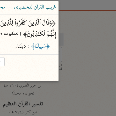
غريب القرآن للخضيري — محم
إِنَّهُمۡ لَكَـٰذِبُونَ﴾ 
[العنكبوت ١٢]
بحث
تفسير
﴿سَبِيلَنَا﴾
: دِينَنا.
→
 characters for results.
أمّهات
جامع البيان
ابن جرير الطبري (٣١٠ هـ)
نحو ٢٨ مجلدًا
تفسير القرآن العظيم
ابن كثير (٧٧٤ هـ)