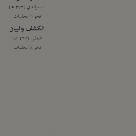
السمرقندي (٣٧٣ هـ)
نحو ٥ مجلدات
الكشف والبيان
الثعلبي (٤٢٧ هـ)
نحو ٨ مجلدات