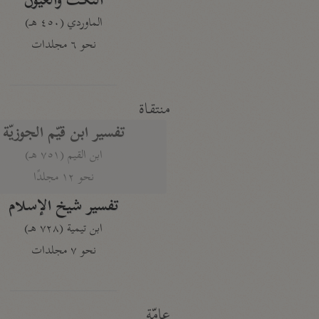
النكت والعيون
الماوردي (٤٥٠ هـ)
نحو ٦ مجلدات
منتقاة
تفسير ابن قيّم الجوزيّة
ابن القيم (٧٥١ هـ)
نحو ١٢ مجلدًا
تفسير شيخ الإسلام
ابن تيمية (٧٢٨ هـ)
نحو ٧ مجلدات
عامّة