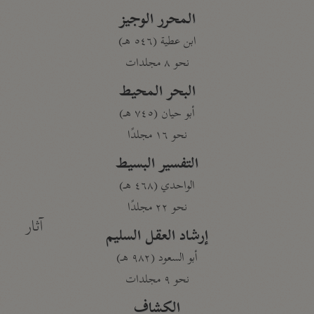
المحرر الوجيز
ابن عطية (٥٤٦ هـ)
نحو ٨ مجلدات
البحر المحيط
أبو حيان (٧٤٥ هـ)
نحو ١٦ مجلدًا
التفسير البسيط
الواحدي (٤٦٨ هـ)
نحو ٢٢ مجلدًا
آثار
إرشاد العقل السليم
أبو السعود (٩٨٢ هـ)
نحو ٩ مجلدات
الكشاف