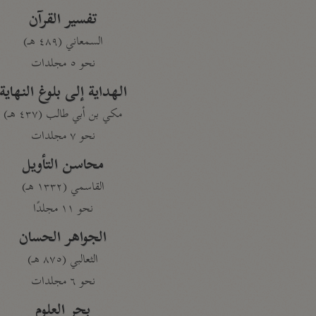
تفسير القرآن
السمعاني (٤٨٩ هـ)
نحو ٥ مجلدات
الهداية إلى بلوغ النهاية
مكي بن أبي طالب (٤٣٧ هـ)
نحو ٧ مجلدات
محاسن التأويل
القاسمي (١٣٣٢ هـ)
نحو ١١ مجلدًا
الجواهر الحسان
الثعالبي (٨٧٥ هـ)
نحو ٦ مجلدات
بحر العلوم