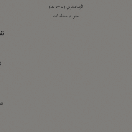
الزمخشري (٥٣٨ هـ)
ج
نحو ٨ مجلدات
تف
ت
قتا