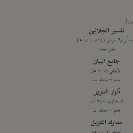
بارة
تفسير الجلالين
حلّي والسيوطي (٨٦٤، ٩١١ هـ)
نحو مجلد
جامع البيان
الإيجي (٩٠٥ هـ)
نحو ٣ مجلدات
أنوار التنزيل
البيضاوي (٦٨٥ هـ)
نحو ٣ مجلدات
مدارك التنزيل
النسفي (٧١٠ هـ)