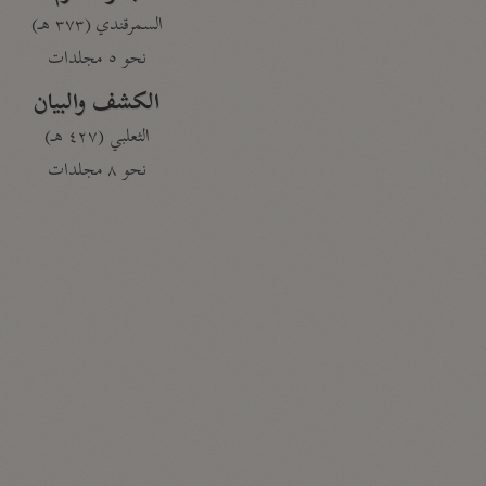
السمرقندي (٣٧٣ هـ)
نحو ٥ مجلدات
الكشف والبيان
الثعلبي (٤٢٧ هـ)
نحو ٨ مجلدات