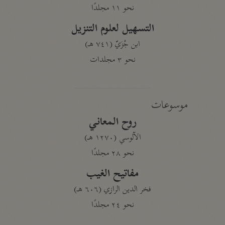
نحو ١١ مجلدًا
التسهيل لعلوم التنزيل
ابن جُزَيّ (٧٤١ هـ)
نحو ٣ مجلدات
موسوعات
روح المعاني
الآلوسي (١٢٧٠ هـ)
نحو ٢٨ مجلدًا
مفاتيح الغيب
فخر الدين الرازي (٦٠٦ هـ)
نحو ٢٤ مجلدًا