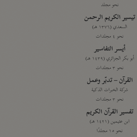
نحو مجلد
تيسير الكريم الرحمن
السعدي (١٣٧٦ هـ)
نحو ٤ مجلدات
أيسر التفاسير
أبو بكر الجزائري (١٤٣٩ هـ)
نحو ٣ مجلدات
القرآن – تدبّر وعمل
شركة الخبرات الذكية
نحو ٣ مجلدات
تفسير القرآن الكريم
ابن عثيمين (١٤٢١ هـ)
نحو ١٥ مجلدًا