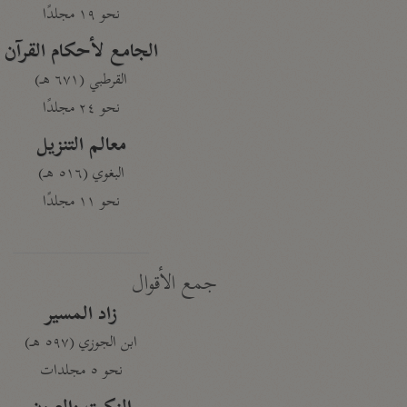
نحو ١٩ مجلدًا
الجامع لأحكام القرآن
القرطبي (٦٧١ هـ)
نحو ٢٤ مجلدًا
معالم التنزيل
البغوي (٥١٦ هـ)
نحو ١١ مجلدًا
جمع الأقوال
زاد المسير
ابن الجوزي (٥٩٧ هـ)
نحو ٥ مجلدات