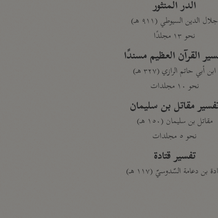
الدر المنثور
لال الدين السيوطي (٩١١ هـ)
نحو ١٣ مجلدًا
سير القرآن العظيم مسندًا
ابن أبي حاتم الرازي (٣٢٧ هـ)
نحو ١٠ مجلدات
فسير مقاتل بن سليمان
مقاتل بن سليمان (١٥٠ هـ)
نحو ٥ مجلدات
تفسير قتادة
دة بن دعامة السّدوسيّ (١١٧ هـ)