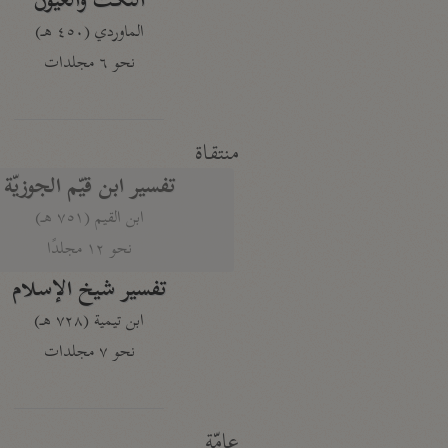
النكت والعيون
الماوردي (٤٥٠ هـ)
نحو ٦ مجلدات
منتقاة
تفسير ابن قيّم الجوزيّة
ابن القيم (٧٥١ هـ)
نحو ١٢ مجلدًا
تفسير شيخ الإسلام
ابن تيمية (٧٢٨ هـ)
نحو ٧ مجلدات
عامّة