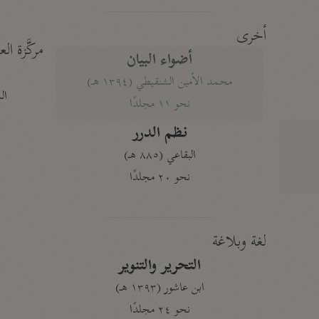
أخرى
مركَّزة الع
أضواء البيان
محمد الأمين الشنقيطي (١٣٩٤ هـ)
الم
نحو ١١ مجلدًا
نظم الدرر
البقاعي (٨٨٥ هـ)
نحو ٢٠ مجلدًا
لغة وبلاغة
التحرير والتنوير
ابن عاشور (١٣٩٣ هـ)
نحو ٢٤ مجلدًا