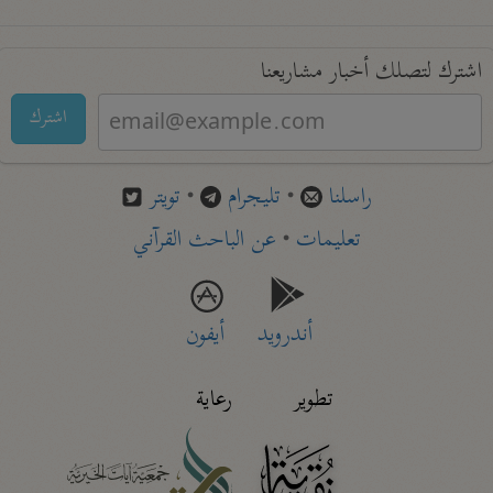
اشترك لتصلك أخبار مشاريعنا
اشترك
راسلنا
•
تليجرام
•
تويتر
تعليمات
•
عن الباحث القرآني
أندرويد
أيفون
تطوير
رعاية