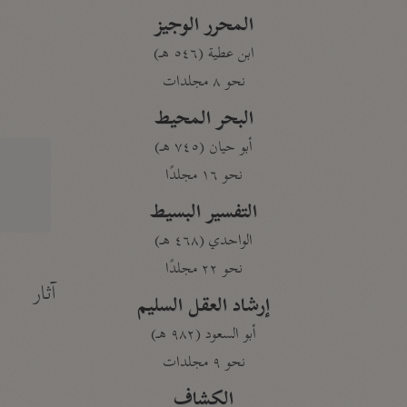
المحرر الوجيز
ابن عطية (٥٤٦ هـ)
نحو ٨ مجلدات
البحر المحيط
أبو حيان (٧٤٥ هـ)
نحو ١٦ مجلدًا
التفسير البسيط
الواحدي (٤٦٨ هـ)
نحو ٢٢ مجلدًا
آثار
إرشاد العقل السليم
أبو السعود (٩٨٢ هـ)
نحو ٩ مجلدات
الكشاف