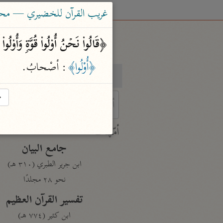
غريب القرآن للخضيري — محم
﴿قَالُوا۟ نَحۡنُ أُو۟لُوا۟ قُوَّةࣲ وَأُو۟
﴿أُوْلُوا﴾
: أصْحابُ.
بحث
تفسير
→
 characters for results.
أمّهات
جامع البيان
ابن جرير الطبري (٣١٠ هـ)
نحو ٢٨ مجلدًا
تفسير القرآن العظيم
ابن كثير (٧٧٤ هـ)