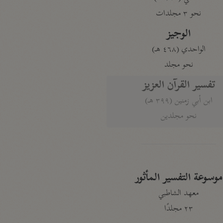
نحو ٣ مجلدات
الوجيز
الواحدي (٤٦٨ هـ)
نحو مجلد
تفسير القرآن العزيز
ابن أبي زمنين (٣٩٩ هـ)
نحو مجلدين
موسوعة التفسير المأثور
معهد الشاطبي
٢٣ مجلدًا