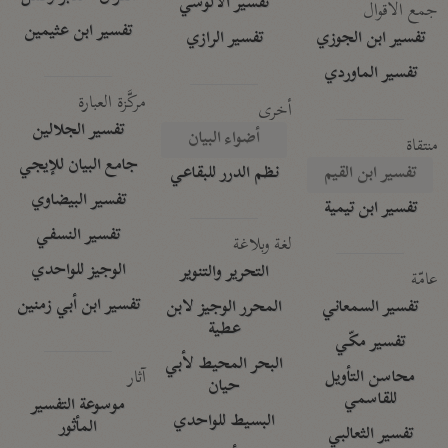
تفسير الآلوسي
جمع الأقوال
تفسير ابن عثيمين
تفسير ابن الجوزي
تفسير الرازي
تفسير الماوردي
مركَّزة العبارة
أخرى
تفسير الجلالين
أضواء البيان
منتقاة
جامع البيان للإيجي
تفسير ابن القيم
نظم الدرر للبقاعي
تفسير البيضاوي
تفسير ابن تيمية
تفسير النسفي
لغة وبلاغة
الوجيز للواحدي
التحرير والتنوير
عامّة
تفسير ابن أبي زمنين
تفسير السمعاني
المحرر الوجيز لابن
عطية
تفسير مكّي
البحر المحيط لأبي
آثار
محاسن التأويل
حيان
للقاسمي
موسوعة التفسير
البسيط للواحدي
المأثور
تفسير الثعالبي