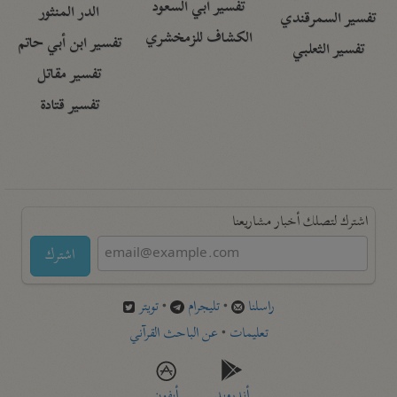
تفسير أبي السعود
الدر المنثور
تفسير السمرقندي
الكشاف للزمخشري
تفسير ابن أبي حاتم
تفسير الثعلبي
تفسير مقاتل
تفسير قتادة
اشترك لتصلك أخبار مشاريعنا
اشترك
راسلنا
•
تليجرام
•
تويتر
تعليمات
•
عن الباحث القرآني
أندرويد
أيفون