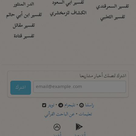
تفسير أبي السعود
الدر المنثور
تفسير السمرقندي
الكشاف للزمخشري
تفسير ابن أبي حاتم
تفسير الثعلبي
تفسير مقاتل
تفسير قتادة
اشترك لتصلك أخبار مشاريعنا
اشترك
راسلنا
•
تليجرام
•
تويتر
تعليمات
•
عن الباحث القرآني
أندرويد
أيفون