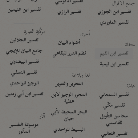
تفسير الآلوسي
جمع الأقوال
تفسير ابن عثيمين
تفسير ابن الجوزي
تفسير الرازي
تفسير الماوردي
مركَّزة العبارة
أخرى
تفسير الجلالين
أضواء البيان
منتقاة
جامع البيان للإيجي
تفسير ابن القيم
نظم الدرر للبقاعي
تفسير البيضاوي
تفسير ابن تيمية
تفسير النسفي
لغة وبلاغة
الوجيز للواحدي
التحرير والتنوير
عامّة
تفسير ابن أبي زمنين
تفسير السمعاني
المحرر الوجيز لابن
عطية
تفسير مكّي
البحر المحيط لأبي
آثار
محاسن التأويل
حيان
للقاسمي
موسوعة التفسير
البسيط للواحدي
المأثور
تفسير الثعالبي