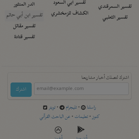
تفسير أبي السعود
الدر المنثور
تفسير السمرقندي
الكشاف للزمخشري
تفسير ابن أبي حاتم
تفسير الثعلبي
تفسير مقاتل
تفسير قتادة
اشترك لتصلك أخبار مشاريعنا
اشترك
راسلنا
•
تليجرام
•
تويتر
كنوز
•
تعليمات
•
عن الباحث القرآني
أندرويد
أيفون