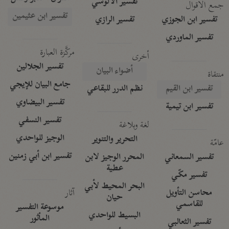
تفسير الآلوسي
جمع الأقوال
تفسير ابن عثيمين
تفسير ابن الجوزي
تفسير الرازي
تفسير الماوردي
مركَّزة العبارة
أخرى
تفسير الجلالين
أضواء البيان
منتقاة
جامع البيان للإيجي
تفسير ابن القيم
نظم الدرر للبقاعي
تفسير البيضاوي
تفسير ابن تيمية
تفسير النسفي
لغة وبلاغة
الوجيز للواحدي
التحرير والتنوير
عامّة
تفسير ابن أبي زمنين
تفسير السمعاني
المحرر الوجيز لابن
عطية
تفسير مكّي
البحر المحيط لأبي
آثار
محاسن التأويل
حيان
للقاسمي
موسوعة التفسير
البسيط للواحدي
المأثور
تفسير الثعالبي