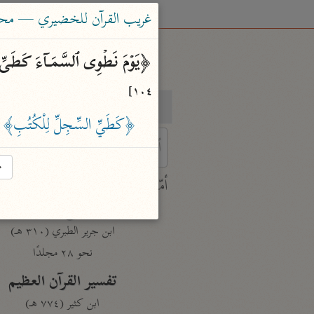
غريب القرآن للخضيري — محم
﴿یَوۡمَ نَطۡوِی ٱلسَّمَاۤءَ كَطَیِّ ٱلسِّ
١٠٤]
بحث
تفسير
﴿كَطَيِّ السِّجِلِّ لِلْكُتُبِ﴾
:
→
 characters for results.
أمّهات
جامع البيان
ابن جرير الطبري (٣١٠ هـ)
نحو ٢٨ مجلدًا
تفسير القرآن العظيم
ابن كثير (٧٧٤ هـ)