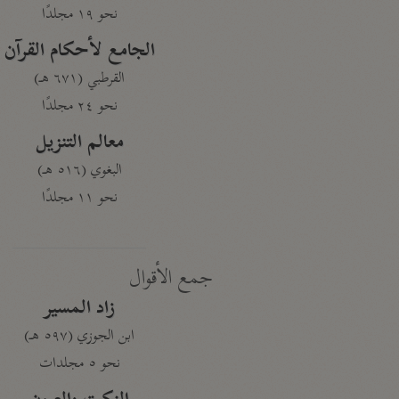
نحو ١٩ مجلدًا
الجامع لأحكام القرآن
القرطبي (٦٧١ هـ)
نحو ٢٤ مجلدًا
معالم التنزيل
البغوي (٥١٦ هـ)
نحو ١١ مجلدًا
جمع الأقوال
زاد المسير
ابن الجوزي (٥٩٧ هـ)
نحو ٥ مجلدات