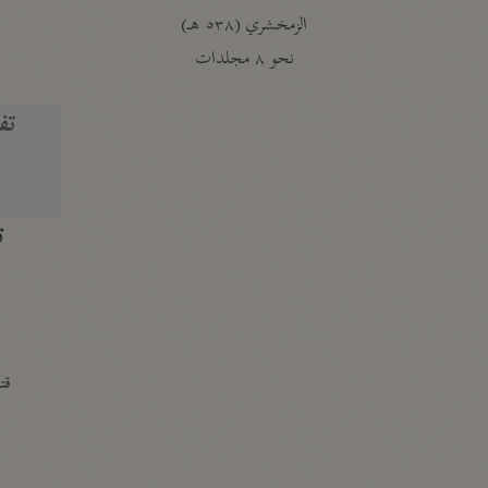
الزمخشري (٥٣٨ هـ)
ج
نحو ٨ مجلدات
تف
ت
قتا