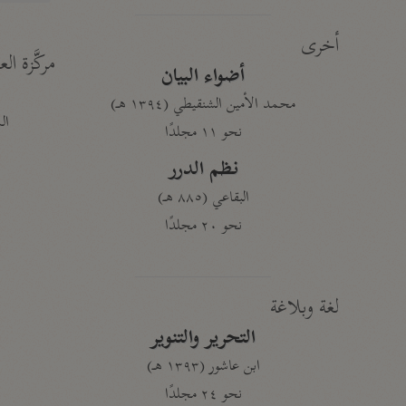
أخرى
مركَّزة الع
أضواء البيان
محمد الأمين الشنقيطي (١٣٩٤ هـ)
الم
نحو ١١ مجلدًا
نظم الدرر
البقاعي (٨٨٥ هـ)
نحو ٢٠ مجلدًا
لغة وبلاغة
التحرير والتنوير
ابن عاشور (١٣٩٣ هـ)
نحو ٢٤ مجلدًا