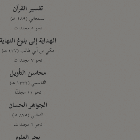
تفسير القرآن
السمعاني (٤٨٩ هـ)
نحو ٥ مجلدات
الهداية إلى بلوغ النهاية
مكي بن أبي طالب (٤٣٧ هـ)
نحو ٧ مجلدات
محاسن التأويل
القاسمي (١٣٣٢ هـ)
نحو ١١ مجلدًا
الجواهر الحسان
الثعالبي (٨٧٥ هـ)
نحو ٦ مجلدات
بحر العلوم