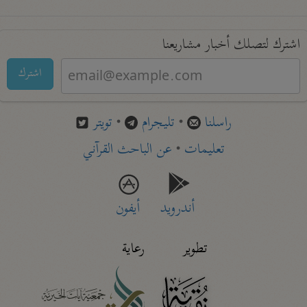
اشترك لتصلك أخبار مشاريعنا
اشترك
راسلنا
•
تليجرام
•
تويتر
تعليمات
•
عن الباحث القرآني
أندرويد
أيفون
تطوير
رعاية