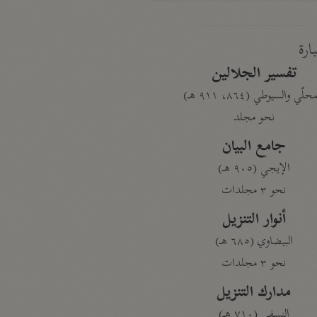
بارة
تفسير الجلالين
حلّي والسيوطي (٨٦٤، ٩١١ هـ)
نحو مجلد
جامع البيان
الإيجي (٩٠٥ هـ)
نحو ٣ مجلدات
أنوار التنزيل
البيضاوي (٦٨٥ هـ)
نحو ٣ مجلدات
مدارك التنزيل
النسفي (٧١٠ هـ)