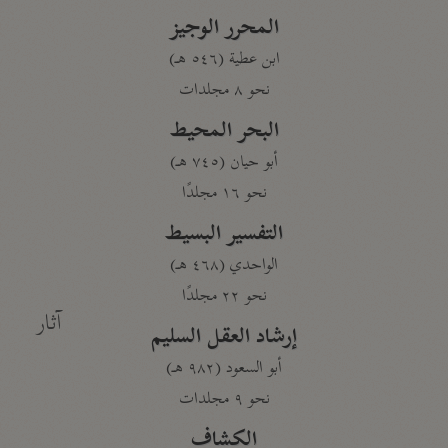
المحرر الوجيز
ابن عطية (٥٤٦ هـ)
نحو ٨ مجلدات
البحر المحيط
أبو حيان (٧٤٥ هـ)
نحو ١٦ مجلدًا
التفسير البسيط
الواحدي (٤٦٨ هـ)
نحو ٢٢ مجلدًا
آثار
إرشاد العقل السليم
أبو السعود (٩٨٢ هـ)
نحو ٩ مجلدات
الكشاف