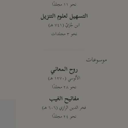
نحو ١١ مجلدًا
التسهيل لعلوم التنزيل
ابن جُزَيّ (٧٤١ هـ)
نحو ٣ مجلدات
موسوعات
روح المعاني
الآلوسي (١٢٧٠ هـ)
نحو ٢٨ مجلدًا
مفاتيح الغيب
فخر الدين الرازي (٦٠٦ هـ)
نحو ٢٤ مجلدًا