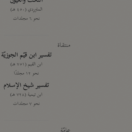
النكت والعيون
الماوردي (٤٥٠ هـ)
نحو ٦ مجلدات
منتقاة
تفسير ابن قيّم الجوزيّة
ابن القيم (٧٥١ هـ)
نحو ١٢ مجلدًا
تفسير شيخ الإسلام
ابن تيمية (٧٢٨ هـ)
نحو ٧ مجلدات
عامّة