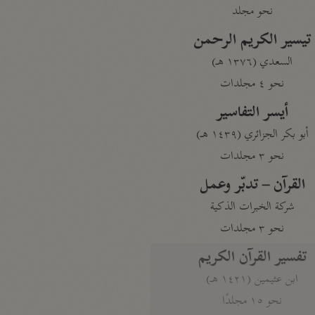
نحو مجلد
تيسير الكريم الرحمن
السعدي (١٣٧٦ هـ)
نحو ٤ مجلدات
أيسر التفاسير
أبو بكر الجزائري (١٤٣٩ هـ)
نحو ٣ مجلدات
القرآن – تدبّر وعمل
شركة الخبرات الذكية
نحو ٣ مجلدات
تفسير القرآن الكريم
ابن عثيمين (١٤٢١ هـ)
نحو ١٥ مجلدًا