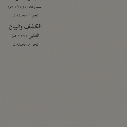
السمرقندي (٣٧٣ هـ)
نحو ٥ مجلدات
الكشف والبيان
الثعلبي (٤٢٧ هـ)
نحو ٨ مجلدات