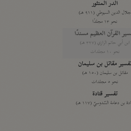
الدر المنثور
لال الدين السيوطي (٩١١ هـ)
نحو ١٣ مجلدًا
سير القرآن العظيم مسندًا
ابن أبي حاتم الرازي (٣٢٧ هـ)
نحو ١٠ مجلدات
فسير مقاتل بن سليمان
مقاتل بن سليمان (١٥٠ هـ)
نحو ٥ مجلدات
تفسير قتادة
دة بن دعامة السّدوسيّ (١١٧ هـ)