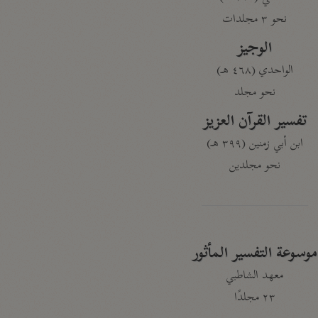
نحو ٣ مجلدات
الوجيز
الواحدي (٤٦٨ هـ)
نحو مجلد
تفسير القرآن العزيز
ابن أبي زمنين (٣٩٩ هـ)
نحو مجلدين
موسوعة التفسير المأثور
معهد الشاطبي
٢٣ مجلدًا