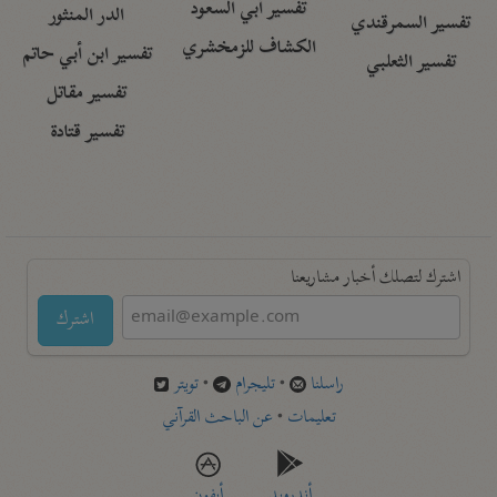
تفسير أبي السعود
الدر المنثور
تفسير السمرقندي
الكشاف للزمخشري
تفسير ابن أبي حاتم
تفسير الثعلبي
تفسير مقاتل
تفسير قتادة
اشترك لتصلك أخبار مشاريعنا
اشترك
راسلنا
•
تليجرام
•
تويتر
تعليمات
•
عن الباحث القرآني
أندرويد
أيفون