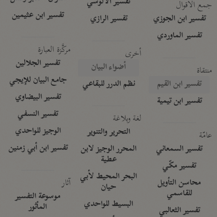
تفسير الآلوسي
جمع الأقوال
تفسير ابن عثيمين
تفسير ابن الجوزي
تفسير الرازي
تفسير الماوردي
مركَّزة العبارة
أخرى
تفسير الجلالين
أضواء البيان
منتقاة
جامع البيان للإيجي
تفسير ابن القيم
نظم الدرر للبقاعي
تفسير البيضاوي
تفسير ابن تيمية
تفسير النسفي
لغة وبلاغة
الوجيز للواحدي
التحرير والتنوير
عامّة
تفسير ابن أبي زمنين
تفسير السمعاني
المحرر الوجيز لابن
عطية
تفسير مكّي
البحر المحيط لأبي
آثار
محاسن التأويل
حيان
للقاسمي
موسوعة التفسير
البسيط للواحدي
المأثور
تفسير الثعالبي