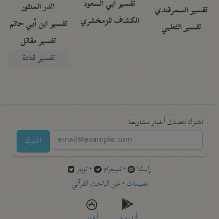
تفسير أبي السعود
الدر المنثور
تفسير السمرقندي
الكشاف للزمخشري
تفسير ابن أبي حاتم
تفسير الثعلبي
تفسير مقاتل
تفسير قتادة
اشترك لتصلك أخبار مشاريعنا
اشترك
راسلنا
•
تليجرام
•
تويتر
تعليمات
•
عن الباحث القرآني
أندرويد
أيفون