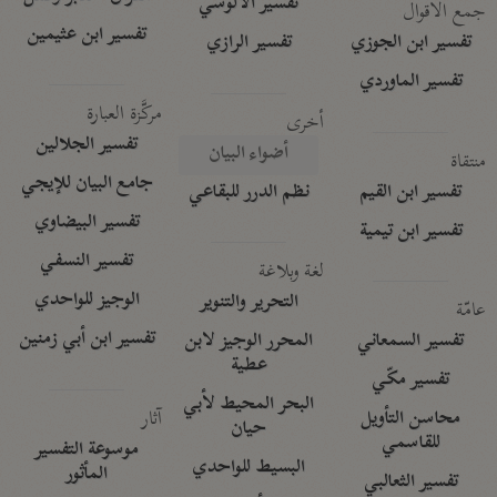
تفسير الآلوسي
جمع الأقوال
تفسير ابن عثيمين
تفسير ابن الجوزي
تفسير الرازي
تفسير الماوردي
مركَّزة العبارة
أخرى
تفسير الجلالين
أضواء البيان
منتقاة
جامع البيان للإيجي
تفسير ابن القيم
نظم الدرر للبقاعي
تفسير البيضاوي
تفسير ابن تيمية
تفسير النسفي
لغة وبلاغة
الوجيز للواحدي
التحرير والتنوير
عامّة
تفسير ابن أبي زمنين
تفسير السمعاني
المحرر الوجيز لابن
عطية
تفسير مكّي
البحر المحيط لأبي
آثار
محاسن التأويل
حيان
للقاسمي
موسوعة التفسير
البسيط للواحدي
المأثور
تفسير الثعالبي