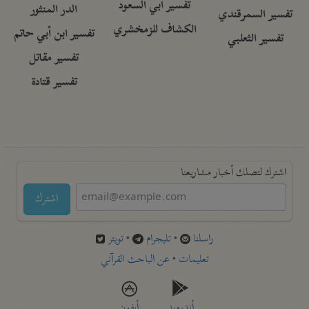
تفسير أبي السعود
الدر المنثور
تفسير السمرقندي
الكشاف للزمخشري
تفسير ابن أبي حاتم
تفسير الثعلبي
تفسير مقاتل
تفسير قتادة
اشترك لتصلك أخبار مشاريعنا
اشترك
راسلنا
•
تليجرام
•
تويتر
تعليمات
•
عن الباحث القرآني
أندرويد
أيفون