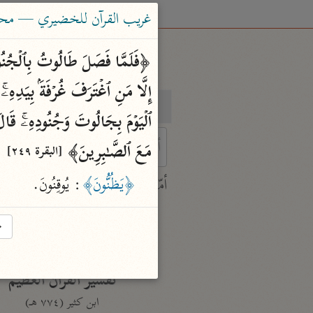
غريب القرآن للخضيري — محم
بحث
تفسير
مَعَ ٱلصَّـٰبِرِینَ﴾ 
[البقرة ٢٤٩]
 characters for results.
﴿يَظُنُّونَ﴾
: يُوقِنُونَ.
أمّهات
جامع البيان
→
ابن جرير الطبري (٣١٠ هـ)
نحو ٢٨ مجلدًا
تفسير القرآن العظيم
ابن كثير (٧٧٤ هـ)