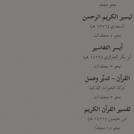
نحو مجلد
تيسير الكريم الرحمن
السعدي (١٣٧٦ هـ)
نحو ٤ مجلدات
أيسر التفاسير
أبو بكر الجزائري (١٤٣٩ هـ)
نحو ٣ مجلدات
القرآن – تدبّر وعمل
شركة الخبرات الذكية
نحو ٣ مجلدات
تفسير القرآن الكريم
ابن عثيمين (١٤٢١ هـ)
نحو ١٥ مجلدًا