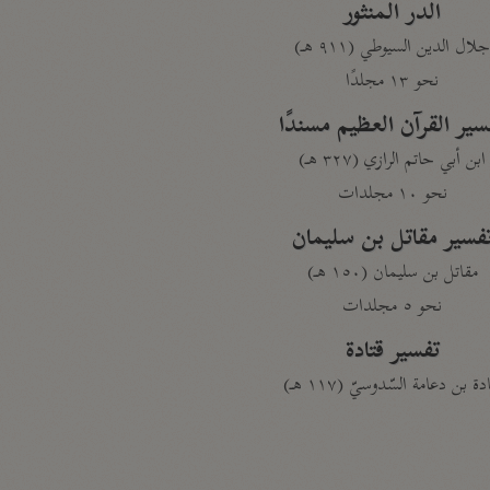
الدر المنثور
لال الدين السيوطي (٩١١ هـ)
نحو ١٣ مجلدًا
سير القرآن العظيم مسندًا
ابن أبي حاتم الرازي (٣٢٧ هـ)
نحو ١٠ مجلدات
فسير مقاتل بن سليمان
مقاتل بن سليمان (١٥٠ هـ)
نحو ٥ مجلدات
تفسير قتادة
دة بن دعامة السّدوسيّ (١١٧ هـ)