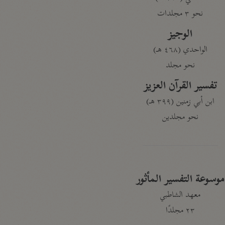
نحو ٣ مجلدات
الوجيز
الواحدي (٤٦٨ هـ)
نحو مجلد
تفسير القرآن العزيز
ابن أبي زمنين (٣٩٩ هـ)
نحو مجلدين
موسوعة التفسير المأثور
معهد الشاطبي
٢٣ مجلدًا