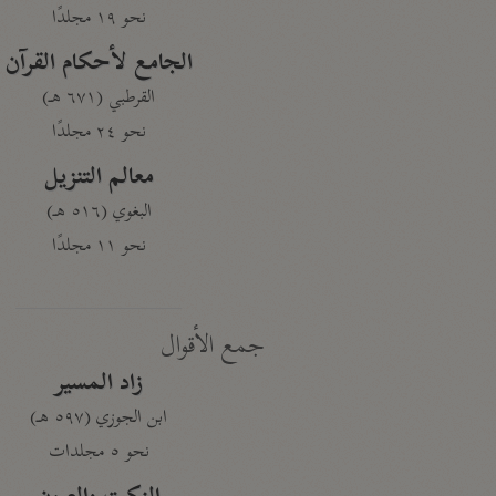
نحو ١٩ مجلدًا
الجامع لأحكام القرآن
القرطبي (٦٧١ هـ)
نحو ٢٤ مجلدًا
معالم التنزيل
البغوي (٥١٦ هـ)
نحو ١١ مجلدًا
جمع الأقوال
زاد المسير
ابن الجوزي (٥٩٧ هـ)
نحو ٥ مجلدات