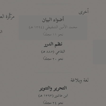
أخرى
مركَّزة الع
أضواء البيان
محمد الأمين الشنقيطي (١٣٩٤ هـ)
الم
نحو ١١ مجلدًا
نظم الدرر
البقاعي (٨٨٥ هـ)
نحو ٢٠ مجلدًا
لغة وبلاغة
التحرير والتنوير
ابن عاشور (١٣٩٣ هـ)
نحو ٢٤ مجلدًا