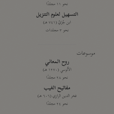
نحو ١١ مجلدًا
التسهيل لعلوم التنزيل
ابن جُزَيّ (٧٤١ هـ)
نحو ٣ مجلدات
موسوعات
روح المعاني
الآلوسي (١٢٧٠ هـ)
نحو ٢٨ مجلدًا
مفاتيح الغيب
فخر الدين الرازي (٦٠٦ هـ)
نحو ٢٤ مجلدًا