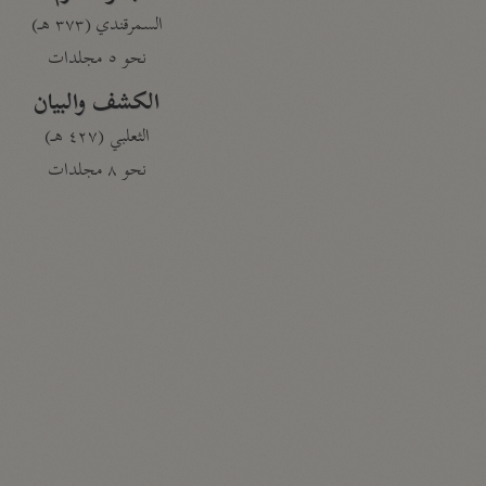
السمرقندي (٣٧٣ هـ)
نحو ٥ مجلدات
الكشف والبيان
الثعلبي (٤٢٧ هـ)
نحو ٨ مجلدات