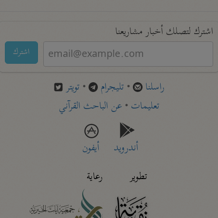
اشترك لتصلك أخبار مشاريعنا
اشترك
راسلنا
•
تليجرام
•
تويتر
تعليمات
•
عن الباحث القرآني
أندرويد
أيفون
تطوير
رعاية