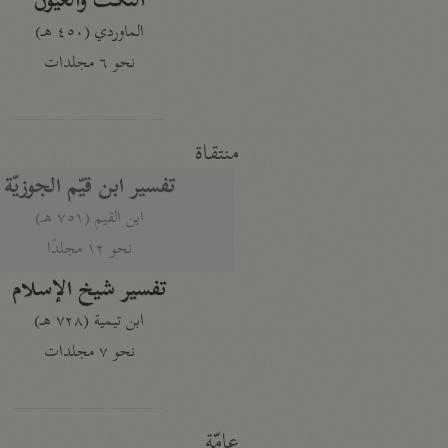
النكت والعيون
الماوردي (٤٥٠ هـ)
نحو ٦ مجلدات
منتقاة
تفسير ابن قيّم الجوزيّة
ابن القيم (٧٥١ هـ)
نحو ١٢ مجلدًا
تفسير شيخ الإسلام
ابن تيمية (٧٢٨ هـ)
نحو ٧ مجلدات
عامّة