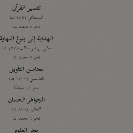
تفسير القرآن
السمعاني (٤٨٩ هـ)
نحو ٥ مجلدات
الهداية إلى بلوغ النهاية
مكي بن أبي طالب (٤٣٧ هـ)
نحو ٧ مجلدات
محاسن التأويل
القاسمي (١٣٣٢ هـ)
نحو ١١ مجلدًا
الجواهر الحسان
الثعالبي (٨٧٥ هـ)
نحو ٦ مجلدات
بحر العلوم