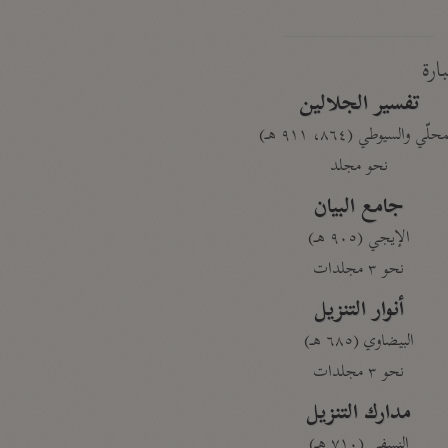
بارة
تفسير الجلالين
حلّي والسيوطي (٨٦٤، ٩١١ هـ)
نحو مجلد
جامع البيان
الإيجي (٩٠٥ هـ)
نحو ٣ مجلدات
أنوار التنزيل
البيضاوي (٦٨٥ هـ)
نحو ٣ مجلدات
مدارك التنزيل
النسفي (٧١٠ هـ)