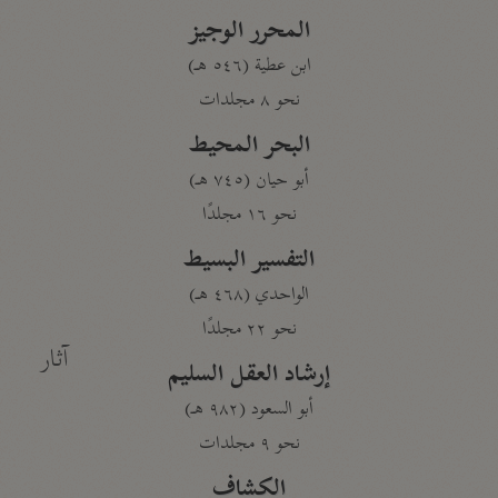
المحرر الوجيز
ابن عطية (٥٤٦ هـ)
نحو ٨ مجلدات
البحر المحيط
أبو حيان (٧٤٥ هـ)
نحو ١٦ مجلدًا
التفسير البسيط
الواحدي (٤٦٨ هـ)
نحو ٢٢ مجلدًا
آثار
إرشاد العقل السليم
أبو السعود (٩٨٢ هـ)
نحو ٩ مجلدات
الكشاف