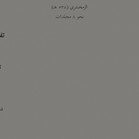
الزمخشري (٥٣٨ هـ)
ج
نحو ٨ مجلدات
تف
ت
قتا