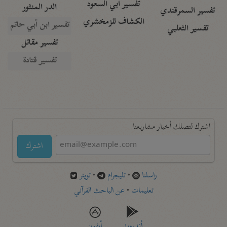
تفسير أبي السعود
الدر المنثور
تفسير السمرقندي
الكشاف للزمخشري
تفسير ابن أبي حاتم
تفسير الثعلبي
تفسير مقاتل
تفسير قتادة
اشترك لتصلك أخبار مشاريعنا
اشترك
راسلنا
•
تليجرام
•
تويتر
تعليمات
•
عن الباحث القرآني
أندرويد
أيفون