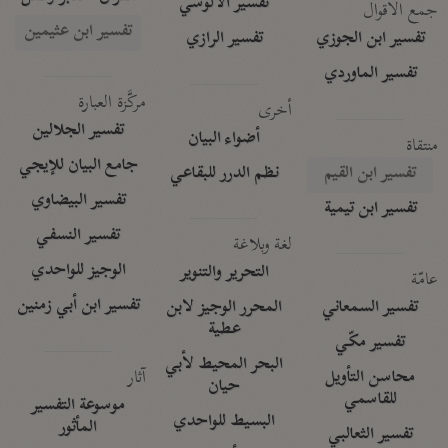
تفسير الآلوسي
جمع الأقوال
تفسير ابن عثيمين
تفسير ابن الجوزي
تفسير الرازي
تفسير الماوردي
مركَّزة العبارة
أخرى
تفسير الجلالين
أضواء البيان
منتقاة
جامع البيان للإيجي
تفسير ابن القيم
نظم الدرر للبقاعي
تفسير البيضاوي
تفسير ابن تيمية
تفسير النسفي
لغة وبلاغة
الوجيز للواحدي
التحرير والتنوير
عامّة
تفسير ابن أبي زمنين
تفسير السمعاني
المحرر الوجيز لابن
عطية
تفسير مكّي
البحر المحيط لأبي
آثار
محاسن التأويل
حيان
للقاسمي
موسوعة التفسير
البسيط للواحدي
المأثور
تفسير الثعالبي