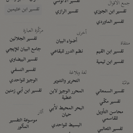
تفسير الآلوسي
جمع الأقوال
تفسير ابن عثيمين
تفسير ابن الجوزي
تفسير الرازي
تفسير الماوردي
مركَّزة العبارة
أخرى
تفسير الجلالين
أضواء البيان
منتقاة
جامع البيان للإيجي
تفسير ابن القيم
نظم الدرر للبقاعي
تفسير البيضاوي
تفسير ابن تيمية
تفسير النسفي
لغة وبلاغة
الوجيز للواحدي
التحرير والتنوير
عامّة
تفسير ابن أبي زمنين
تفسير السمعاني
المحرر الوجيز لابن
عطية
تفسير مكّي
البحر المحيط لأبي
آثار
محاسن التأويل
حيان
للقاسمي
موسوعة التفسير
البسيط للواحدي
المأثور
تفسير الثعالبي