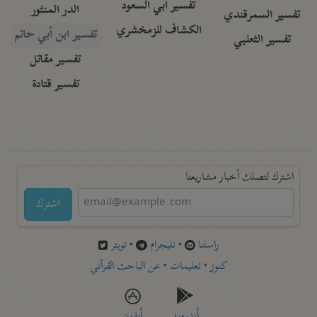
تفسير أبي السعود
الدر المنثور
تفسير السمرقندي
الكشاف للزمخشري
تفسير ابن أبي حاتم
تفسير الثعلبي
تفسير مقاتل
تفسير قتادة
اشترك لتصلك أخبار مشاريعنا
اشترك
راسلنا
•
تليجرام
•
تويتر
كنوز
•
تعليمات
•
عن الباحث القرآني
أندرويد
أيفون