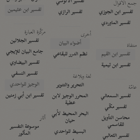
تفسير الآلوسي
جمع الأقوال
تفسير ابن عثيمين
تفسير ابن الجوزي
تفسير الرازي
تفسير الماوردي
مركَّزة العبارة
أخرى
تفسير الجلالين
أضواء البيان
منتقاة
جامع البيان للإيجي
تفسير ابن القيم
نظم الدرر للبقاعي
تفسير البيضاوي
تفسير ابن تيمية
تفسير النسفي
لغة وبلاغة
الوجيز للواحدي
التحرير والتنوير
عامّة
تفسير ابن أبي زمنين
تفسير السمعاني
المحرر الوجيز لابن
عطية
تفسير مكّي
البحر المحيط لأبي
آثار
محاسن التأويل
حيان
للقاسمي
موسوعة التفسير
البسيط للواحدي
المأثور
تفسير الثعالبي