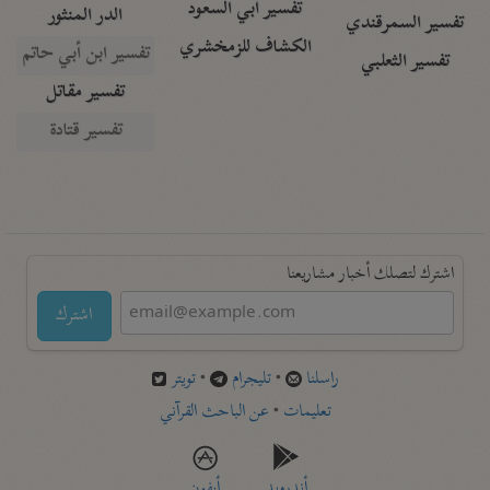
تفسير أبي السعود
الدر المنثور
تفسير السمرقندي
الكشاف للزمخشري
تفسير ابن أبي حاتم
تفسير الثعلبي
تفسير مقاتل
تفسير قتادة
اشترك لتصلك أخبار مشاريعنا
اشترك
راسلنا
•
تليجرام
•
تويتر
تعليمات
•
عن الباحث القرآني
أندرويد
أيفون